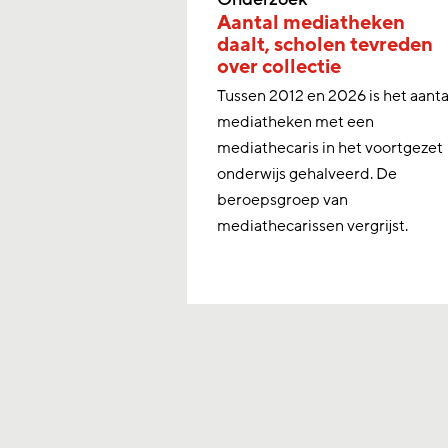
ct creatief
Aantal mediatheken
 lezen
daalt, scholen tevreden
over collectie
en heeft een
Tussen 2012 en 2026 is het aanta
 (literair) lezen.
mediatheken met een
ivatie als de
mediathecaris in het voortgezet
iep lezen gaan
onderwijs gehalveerd. De
beroepsgroep van
mediathecarissen vergrijst.