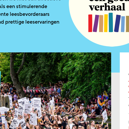
Als een stimulerende
nte leesbevorderaars
nd prettige leeservaringen