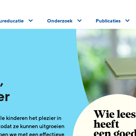
uureducatie
Onderzoek
Publicaties
,
er
le kinderen het plezier in
zodat ze kunnen uitgroeien
 doen we met een effectieve