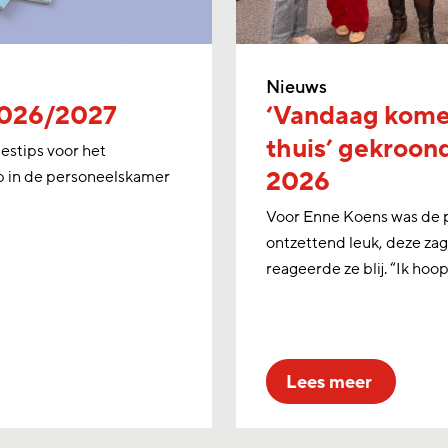
Nieuws
2026/2027
‘Vandaag kome
thuis’ gekroon
lestips voor het
2026
p in de personeelskamer
Voor Enne Koens was de pr
ontzettend leuk, deze zag
reageerde ze blij. “Ik hoo
lees meer