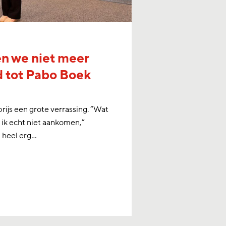
n we niet meer
d tot Pabo Boek
ijs een grote verrassing. “Wat
 ik echt niet aankomen,”
p heel erg…