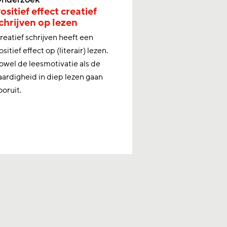
ositief effect creatief
Aantal media
chrijven op lezen
daalt, schole
over collectie
reatief schrijven heeft een
Tussen 2012 en 20
ositief effect op (literair) lezen.
mediatheken met
owel de leesmotivatie als de
mediathecaris in 
aardigheid in diep lezen gaan
onderwijs gehalv
ooruit.
beroepsgroep va
mediathecarissen 