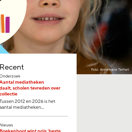
Recent
Foto: Annemarie Terhell
Onderzoek
Aantal mediatheken
daalt, scholen tevreden over
collectie
Tussen 2012 en 2026 is het
aantal mediatheken…
Nieuws
Boekenboot wint prijs ‘beste