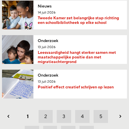
Nieuws
14 juli 2026
Tweede Kamer zet belangrijke stap richting
een schoolbibliotheek op elke school
Onderzoek
13 juli 2026
Leesvaardigheid hangt sterker samen met
maatschappelijke positie dan met
migratieachtergrond
Onderzoek
13 juli 2026
Positief effect creatief schrijven op lezen
1
2
3
4
5
Vorig
Vol