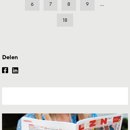
…
6
7
8
9
18
Delen