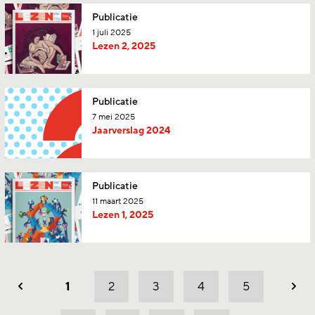
Publicatie
1 juli 2025
Lezen 2, 2025
Publicatie
7 mei 2025
Jaarverslag 2024
Publicatie
11 maart 2025
Lezen 1, 2025
1
2
3
4
5
Vorig
Vol