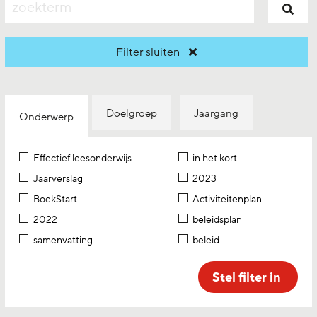
zoeken
Filter sluiten
Doelgroep
Jaargang
Onderwerp
Effectief leesonderwijs
in het kort
Jaarverslag
2023
BoekStart
Activiteitenplan
2022
beleidsplan
samenvatting
beleid
Stel filter in