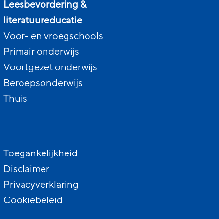
Leesbevordering &
ontvangt in sommige gevallen wel een
literatuureducatie
kleine subsidie via de
Voor- en vroegschools
Schrijverscentrale
.
Primair onderwijs
Voortgezet onderwijs
Bezoek voor informatie over boekingen
Beroepsonderwijs
en voor contactinformatie de website van
Thuis
de Schrijverscentrale, of bel direct
020
623 49 23
.
Toegankelijkheid
Disclaimer
Privacyverklaring
Cookiebeleid