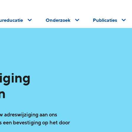
uureducatie
Onderzoek
Publicaties
iging
n
w adreswijziging aan ons
ns een bevestiging op het door