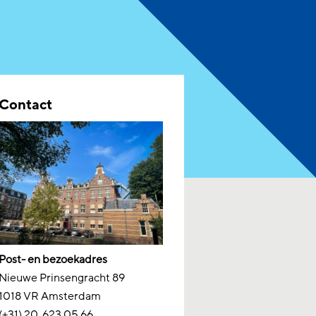
Contact
Post- en bezoekadres
Nieuwe Prinsengracht 89
1018 VR Amsterdam
(+31) 20
623 05 66