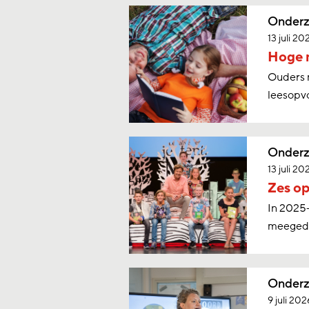
Onderz
13 juli 20
Hoge m
Ouders 
leesopvo
Onderz
13 juli 20
Zes op
In 2025-
meegeda
Onderz
9 juli 202