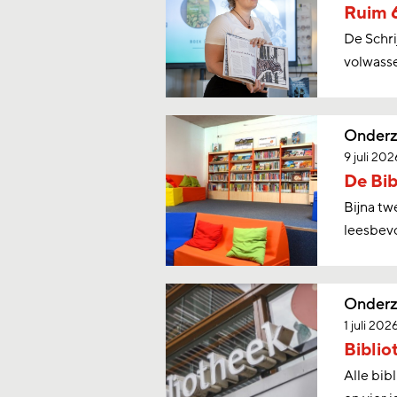
Ruim 6
De Schr
volwasse
Onderz
9 juli 202
De Bib
Bijna tw
leesbev
Onderz
1 juli 202
Biblio
Alle bib