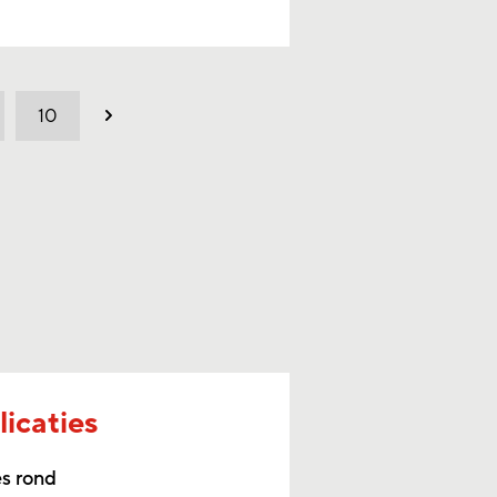
10
Volgend
icaties
s rond