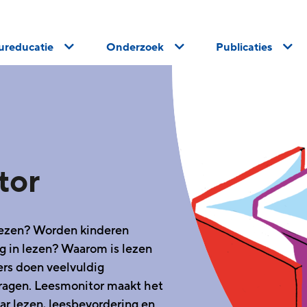
uureducatie
Onderzoek
Publicaties
tor
lezen? Worden kinderen
ig in lezen? Waarom is lezen
rs doen veelvuldig
vragen. Leesmonitor maakt het
r lezen, leesbevordering en