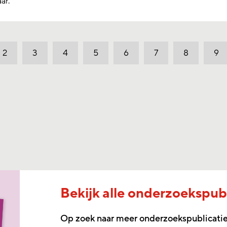
aar.
2
3
4
5
6
7
8
9
Bekijk alle onderzoekspubl
Op zoek naar meer onderzoekspublicatie