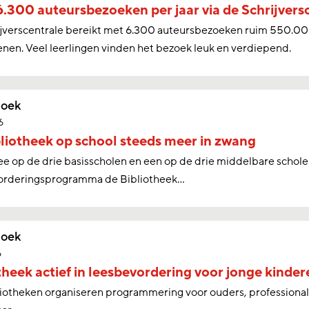
.300 auteursbezoeken per jaar via de Schrijvers
ijverscentrale bereikt met 6.300 auteursbezoeken ruim 550.00
nen. Veel leerlingen vinden het bezoek leuk en verdiepend.
oek
6
liotheek op school steeds meer in zwang
ee op de drie basisscholen en een op de drie middelbare schol
orderingsprogramma de Bibliotheek…
oek
6
theek actief in leesbevordering voor jonge kinder
liotheken organiseren programmering voor ouders, professional