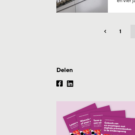
en vier j
1
Vorig
Delen