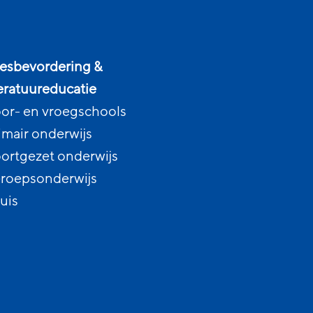
esbevordering &
teratuureducatie
or- en vroegschools
imair onderwijs
ortgezet onderwijs
roepsonderwijs
uis