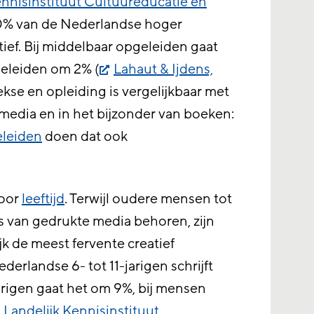
ennisinstituut Cultuureducatie en
10% van de Nederlandse hoger
tief. Bij middelbaar opgeleiden gaat
geleiden om 2% (
Lahaut & Ijdens,
ekse en opleiding is vergelijkbaar met
media en in het bijzonder van boeken:
leiden
doen dat ook
voor
leeftijd
. Terwijl oudere mensen tot
s van gedrukte media behoren, zijn
k de meest fervente creatief
ederlandse 6- tot 11-jarigen schrijft
-jarigen gaat het om 9%, bij mensen
Landelijk Kennisinstituut