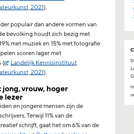
ateurkunst, 2021
).
inder populair dan andere vormen van
de bevolking houdt zich bezig met
 19% met muziek en 15% met fotografie
C
spelen scoren lager met
S
 (
Landelijk Kennisinstituut
L
ateurkunst, 2021
).
G
: jong, vrouw, hoger
h
o
e lezer
den en jongere mensen zijn de
chrijvers. Terwijl 11% van de
atief schrijft, gaat het om 6% van de