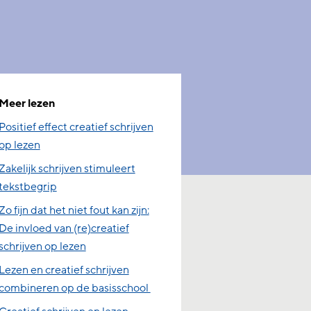
Meer lezen
Positief effect creatief schrijven
op lezen
Zakelijk schrijven stimuleert
tekstbegrip
Zo fijn dat het niet fout kan zijn:
De invloed van (re)creatief
schrijven op lezen
Lezen en creatief schrijven
combineren op de basisschool