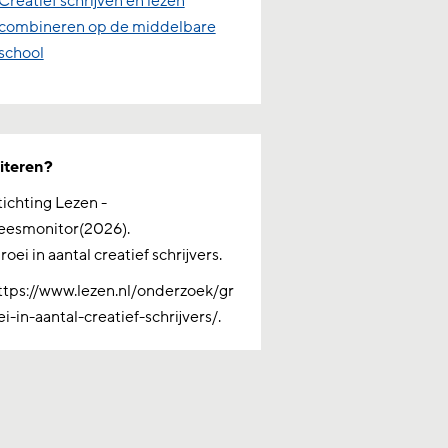
Creatief schrijven en lezen
combineren op de middelbare
school
iteren?
tichting Lezen -
eesmonitor(2026).
roei in aantal creatief schrijvers.
ttps://www.lezen.nl/onderzoek/gr
ei-in-aantal-creatief-schrijvers/.