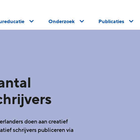
uureducatie
Onderzoek
Publicaties
antal
chrijvers
rlanders doen aan creatief
atief schrijvers publiceren via