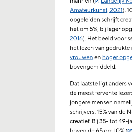
mannen (
Landelijk K
Amateurkunst, 2021
). 
opgeleiden schrijft crea
het om 5%, bij lager op
2016
). Het beeld voor s
het lezen van gedrukte 
vrouwen
en
hoger opge
bovengemiddeld.
Dat laatste ligt anders 
de meest fervente lezer
jongere mensen namelij
schrijvers. 15% van de N
creatief. Bij 35- tot 49
boven de 65 om 10% (