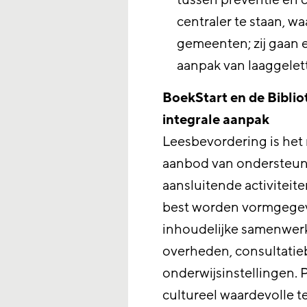
tussen preventie en c
centraler te staan, wa
gemeenten; zij gaan 
aanpak van laaggelet
BoekStart en de Biblio
integrale aanpak
Leesbevordering is het 
aanbod van ondersteune
aansluitende activiteit
best worden vormgegev
inhoudelijke samenwerki
overheden, consultatie
onderwijsinstellingen. P
cultureel waardevolle te