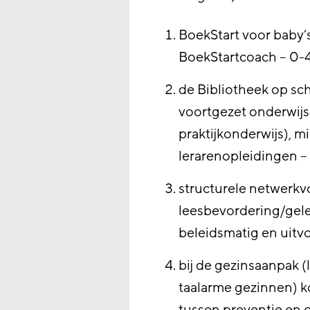
BoekStart voor baby’
BoekStartcoach – 0-4 
de Bibliotheek op sch
voortgezet onderwij
praktijkonderwijs), 
lerarenopleidingen – 
structurele netwerk
leesbevordering/gele
beleidsmatig en uitv
bij de gezinsaanpak (
taalarme gezinnen) 