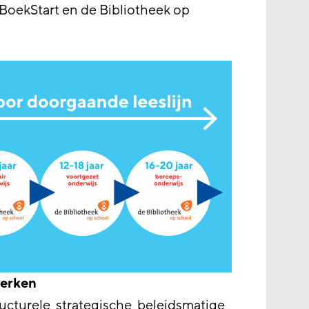
BoekStart en de Bibliotheek op
werken
ucturele, strategische, beleidsmatige