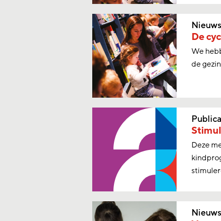
Nieuw
De cyc
We hebbe
de gezin
Publica
Stimul
Deze me
kindprog
stimuler
Nieuw