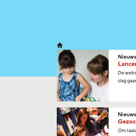
Nieuw
Lancer
De webs
slag gaa
Nieuw
Gezoc
Om taala