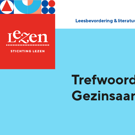
Leesbevordering & literat
Trefwoord
Gezinsaa