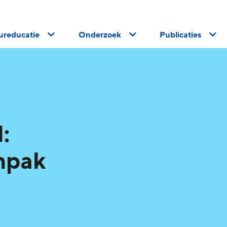
uureducatie
Onderzoek
Publicaties
:
npak