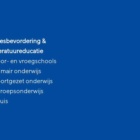
esbevordering &
teratuureducatie
or- en vroegschools
imair onderwijs
ortgezet onderwijs
roepsonderwijs
uis