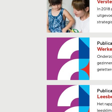
Verste
In 2018 
uitgevoe
strategis
Publica
Werke
Onderzo
gezinne
gelette
Publica
Leesbe
Het rapp
leesklim