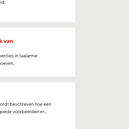
id.
k van
venties in taalarme
hoeven.
wordt beschreven hoe een
 goede voorbeelden er...