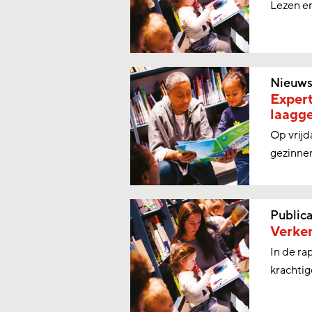
Lezen e
Nieuw
Expert
laagge
Op vrijd
gezinnen
Publica
Verken
In de ra
krachtig