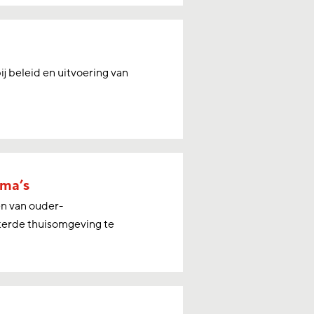
 beleid en uitvoering van
mma’s
n van ouder-
terde thuisomgeving te