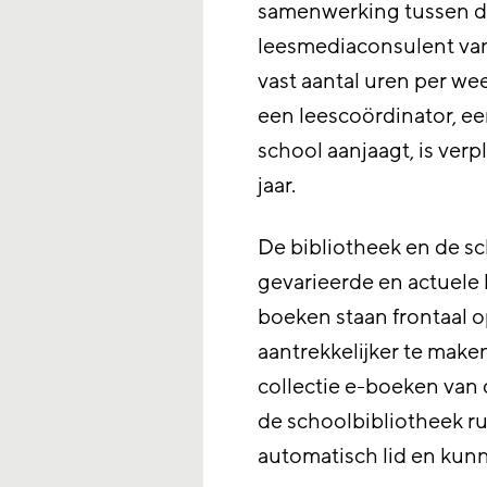
samenwerking tussen de
leesmediaconsulent va
vast aantal uren per w
een leescoördinator, e
school aanjaagt, is verp
jaar.
De bibliotheek en de sc
gevarieerde en actuele
boeken staan frontaal o
aantrekkelijker te make
collectie e-boeken van
de schoolbibliotheek ru
automatisch lid en kun