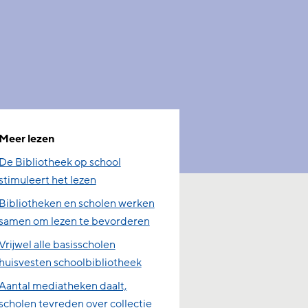
Meer lezen
De Bibliotheek op school
stimuleert het lezen
Bibliotheken en scholen werken
samen om lezen te bevorderen
Vrijwel alle basisscholen
huisvesten schoolbibliotheek
Aantal mediatheken daalt,
scholen tevreden over collectie