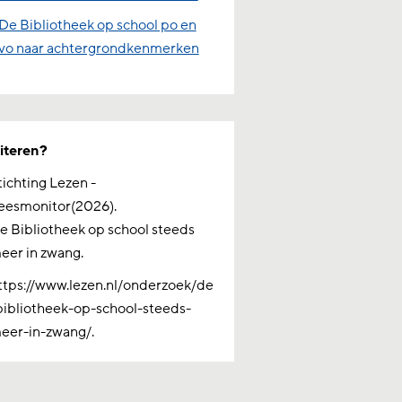
De Bibliotheek op school po en
vo naar achtergrondkenmerken
iteren?
tichting Lezen -
eesmonitor(2026).
e Bibliotheek op school steeds
eer in zwang.
ttps://www.lezen.nl/onderzoek/de
bibliotheek-op-school-steeds-
eer-in-zwang/.