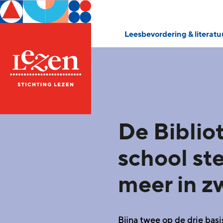
Leesbevordering & literat
De Biblio
school st
meer in 
Bijna twee op de drie bas