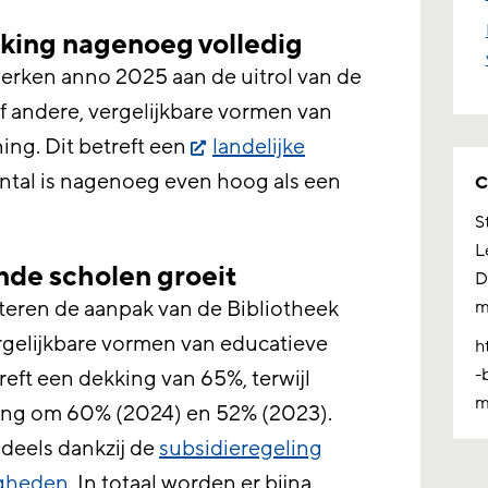
kking nagenoeg volledig
werken anno 2025 aan de uitrol van de
f andere, vergelijkbare vormen van
ing. Dit betreft een
landelijke
aantal is nagenoeg even hoog als een
C
S
L
de scholen groeit
D
teren de aanpak van de Bibliotheek
m
rgelijkbare vormen van educatieve
h
-
reft een dekking van 65%, terwijl
m
ging om 60% (2024) en 52% (2023).
deels dankzij de
subsidieregeling
igheden
. In totaal worden er bijna