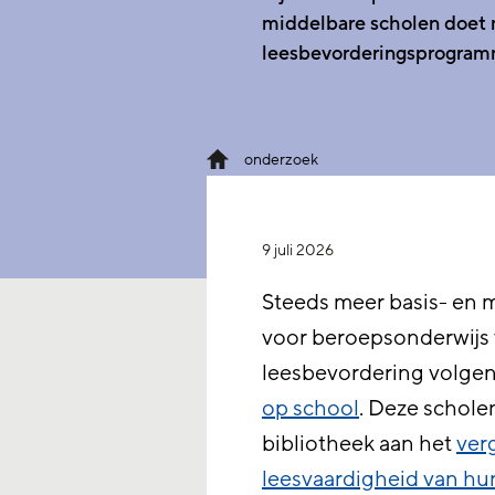
middelbare scholen doet 
leesbevorderingsprogramm
onderzoek
9 juli 2026
Steeds meer basis- en m
voor beroepsonderwijs 
leesbevordering volgen
op school
. Deze schol
bibliotheek aan het
ver
leesvaardigheid van hu