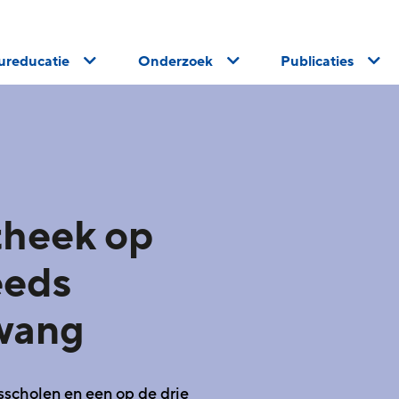
uureducatie
Onderzoek
Publicaties
theek op
eeds
zwang
isscholen en een op de drie