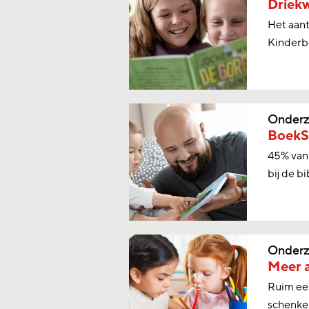
Driekw
Het aant
Kinderb
Onderz
BoekSt
45% van 
bij de bi
Onderz
Meer a
Ruim een
schenke