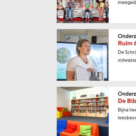
meegeda
Onderz
Ruim 6
De Schr
volwasse
Onderz
De Bib
Bijna tw
leesbev