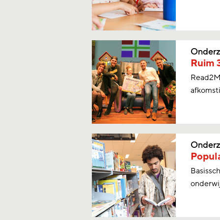
Onderz
Ruim 
Read2Me!
afkomsti
Onderz
Popula
Basissch
onderwij