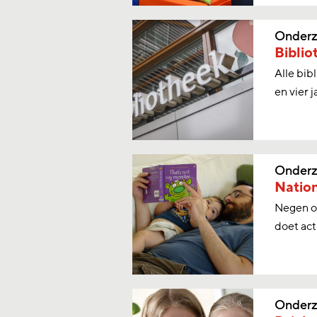
Onderz
Biblio
Alle bib
en vier j
Onderz
Nation
Negen op
doet act
Onderz