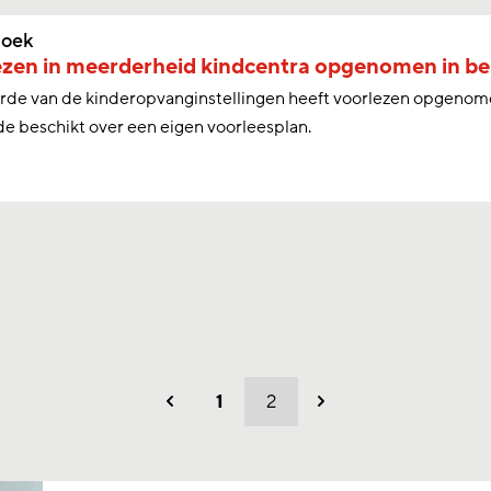
oek
zen in meerderheid kindcentra opgenomen in be
de van de kinderopvanginstellingen heeft voorlezen opgenomen 
e beschikt over een eigen voorleesplan.
1
2
Vorig
Volgend