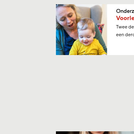
Onderz
Voorle
Twee der
een derd