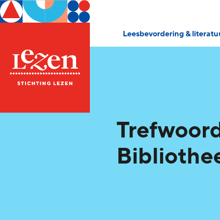
Leesbevordering & literat
Trefwoord
Bibliothe