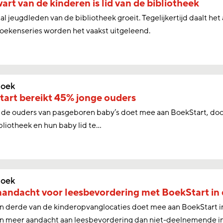
art van de kinderen is lid van de bibliotheek
al jeugdleden van de bibliotheek groeit. Tegelijkertijd daalt het
oekenseries worden het vaakst uitgeleend.
oek
art bereikt 45% jonge ouders
de ouders van pasgeboren baby’s doet mee aan BoekStart, door 
bliotheek en hun baby lid te...
oek
andacht voor leesbevordering met BoekStart in
 derde van de kinderopvanglocaties doet mee aan BoekStart in
n meer aandacht aan leesbevordering dan niet-deelnemende ins