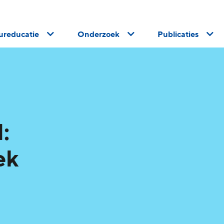
uureducatie
Onderzoek
Publicaties
:
ek