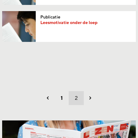
Publicatie
Leesmotivatie onder de loep
1
2
Vorig
Volgend