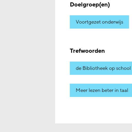
Doelgroep(en)
Voortgezet onderwijs
Trefwoorden
de Bibliotheek op school
Meer lezen beter in taal