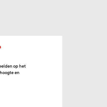
p
eelden op het
 hoogte en