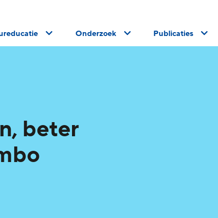
uureducatie
Onderzoek
Publicaties
n, beter
vmbo