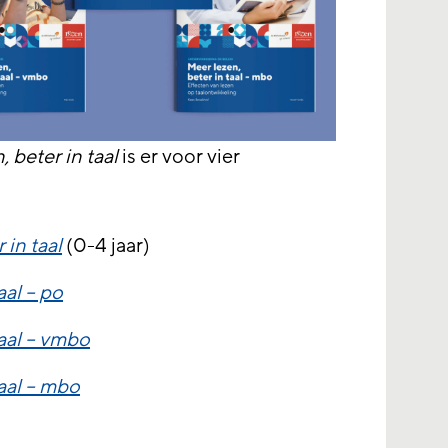
 beter in taal
is er voor vier
 in taal
(0-4 jaar)
aal – po
taal – vmbo
taal – mbo