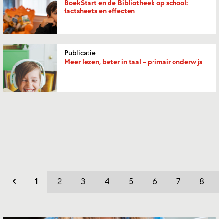
BoekStart en de Bibliotheek op school:
factsheets en effecten
Publicatie
Meer lezen, beter in taal – primair onderwijs
1
2
3
4
5
6
7
8
Vorig