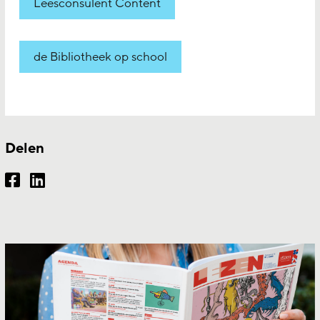
Leesconsulent Content
de Bibliotheek op school
Delen