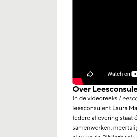
Over Leesconsul
In de videoreeks
Leesc
leesconsulent Laura Mack
Iedere aflevering staat 
samenwerken, meertalig