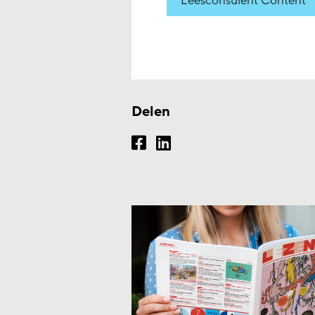
Leesconsulent Content
Delen