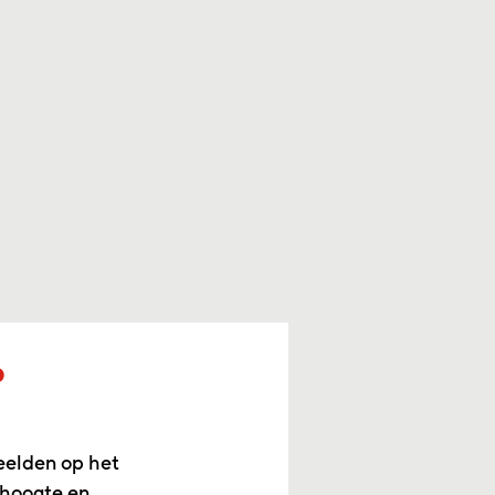
p
eelden op het
 hoogte en