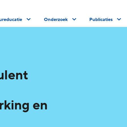
uureducatie
Onderzoek
Publicaties
ulent
king en