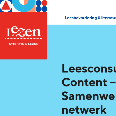
Leesbevordering & literat
Leescons
Content –
Samenwer
netwerk