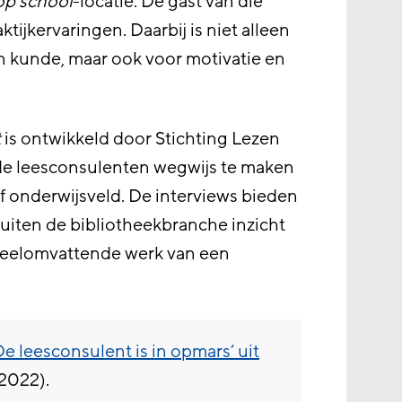
op school
-locatie. De gast van die
ktijkervaringen. Daarbij is niet alleen
n kunde, maar ook voor motivatie en
t
is ontwikkeld door Stichting Lezen
de leesconsulenten wegwijs te maken
of onderwijsveld. De interviews bieden
uiten de bibliotheekbranche inzicht
 veelomvattende werk van een
‘De leesconsulent is in opmars’ uit
 2022).