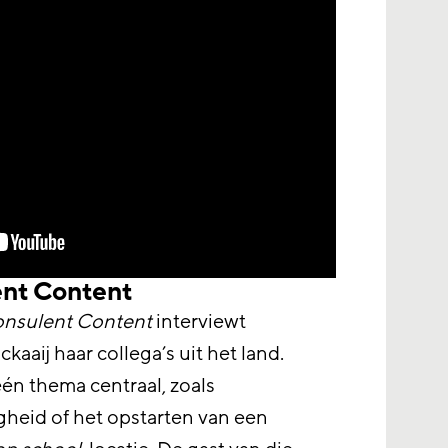
ent Content
onsulent Content
interviewt
aaij haar collega’s uit het land.
één thema centraal, zoals
heid of het opstarten van een