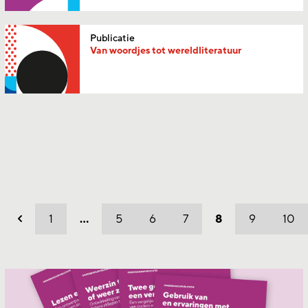
Publicatie
Van woordjes tot wereldliteratuur
1
…
5
6
7
8
9
10
Vorig