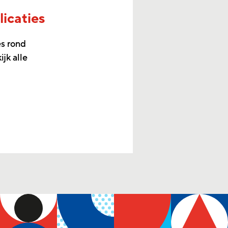
icaties
s rond
jk alle