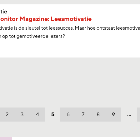
tie
onitor Magazine: Leesmotivatie
vatie is de sleutel tot leessucces. Maar hoe ontstaat leesmotiv
 op tot gemotiveerde lezers?
2
3
4
5
6
7
8
9
…