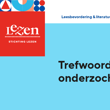
Leesbevordering & literat
Trefwoord
onderzoc