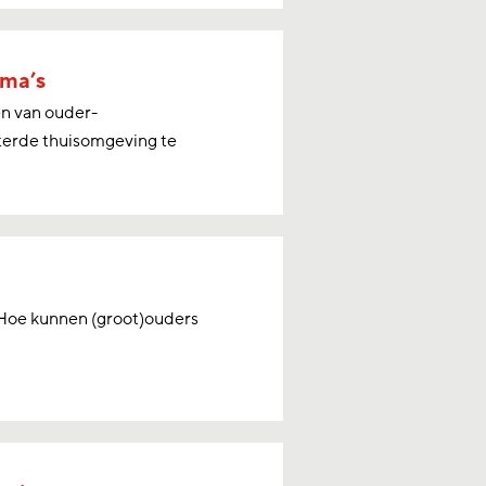
mma’s
n van ouder-
terde thuisomgeving te
 Hoe kunnen (groot)ouders