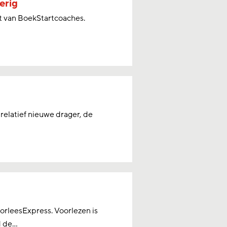
erig
et van BoekStartcoaches.
relatief nieuwe drager, de
oorleesExpress. Voorlezen is
 de...