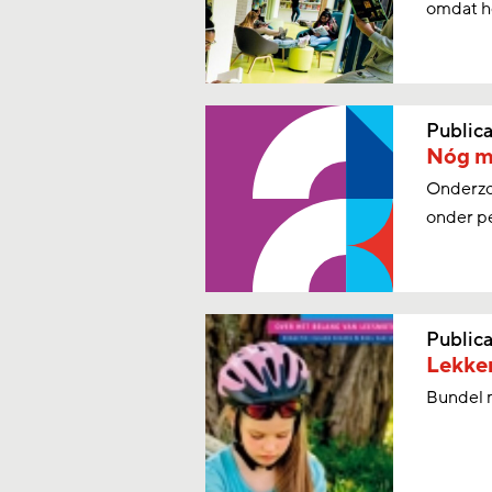
omdat he
Publica
Nóg me
Onderzo
onder p
Publica
Lekker
Bundel m