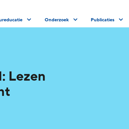
uureducatie
Onderzoek
Publicaties
: Lezen
ht