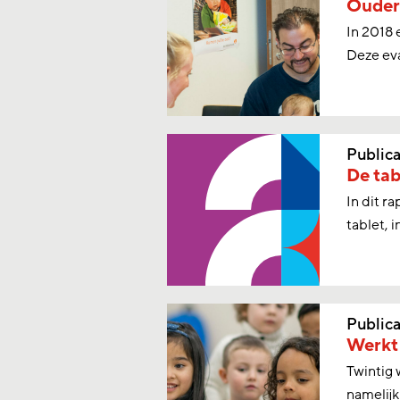
Ouders
In 2018 
Deze eva
Publica
De tab
In dit r
tablet, i
Publica
Werkt
Twintig 
namelijk