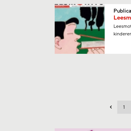
Publica
Leesm
Leesmoti
kinderen
1
Vorig