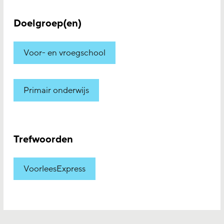
Doelgroep(en)
Voor- en vroegschool
Primair onderwijs
Trefwoorden
VoorleesExpress