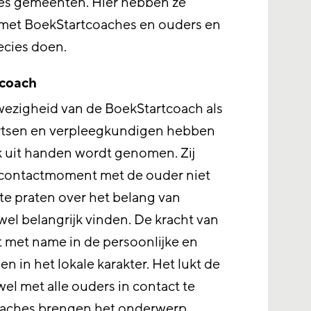
zes gemeenten. Hier hebben ze
 met BoekStartcoaches en ouders en
ecies doen.
tcoach
ezigheid van de BoekStartcoach als
 artsen en verpleegkundigen hebben
k uit handen wordt genomen. Zij
t contactmoment met de ouder niet
d te praten over het belang van
t wel belangrijk vinden. De kracht van
t met name in de persoonlijke en
n in het lokale karakter. Het lukt de
el met alle ouders in contact te
aches brengen het onderwerp