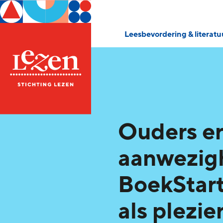
Leesbevordering & literat
Ouders e
aanwezig
BoekStar
als plezie