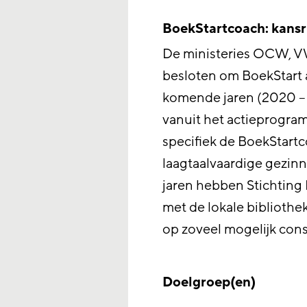
BoekStartcoach: kansrij
De ministeries OCW, 
besloten om BoekStart 
komende jaren (2020 –
vanuit het actieprogra
specifiek de BoekStartco
laagtaalvaardige gezi
jaren hebben Stichting
met de lokale bibliothe
op zoveel mogelijk cons
Doelgroep(en)