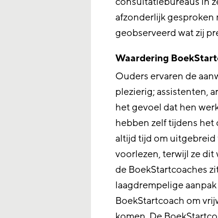
consultatiebureaus in 
afzonderlijk gesproken
geobserveerd wat zij pr
Waardering BoekStar
Ouders ervaren de aanw
plezierig; assistenten,
het gevoel dat hen wer
hebben zelf tijdens he
altijd tijd om uitgebrei
voorlezen, terwijl ze di
de BoekStartcoaches zi
laagdrempelige aanpak e
BoekStartcoach om vrijw
komen. De BoekStartco