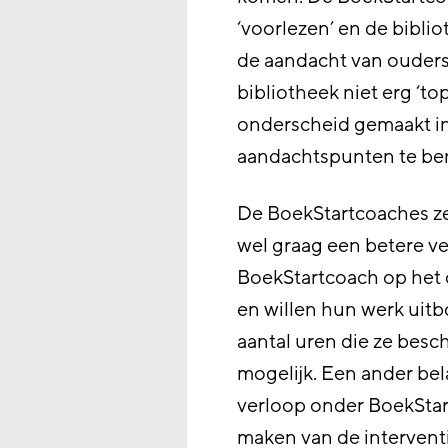
‘voorlezen’ en de bibli
de aandacht van ouders.
bibliotheek niet erg ‘t
onderscheid gemaakt in
aandachtspunten te b
De BoekStartcoaches zel
wel graag een betere v
BoekStartcoach op het 
en willen hun werk uit
aantal uren die ze bes
mogelijk. Een ander bel
verloop onder BoekStart
maken van de interventi