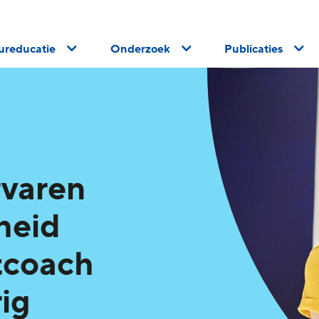
uureducatie
Onderzoek
Publicaties
rvaren
heid
tcoach
rig