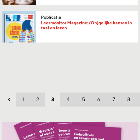
Publicatie
Leesmonitor Magazine: (On)gelijke kansen in
taal en lezen
1
2
3
4
5
6
7
8
Vorig