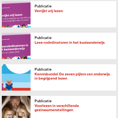
Publicatie
Verrijkt vrij lezen
Publicatie
Lees-
coördinatoren in het basisonderwijs
Publicatie
Kennisbundel De zeven pijlers van onderwijs
in begrijpend lezen
Publicatie
Voorlezen in verschillende
gezinssamenstellingen