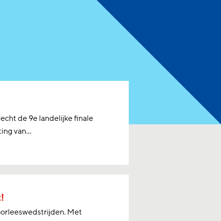
cht de 9e landelijke finale
ng van...
!
oorleeswedstrijden. Met