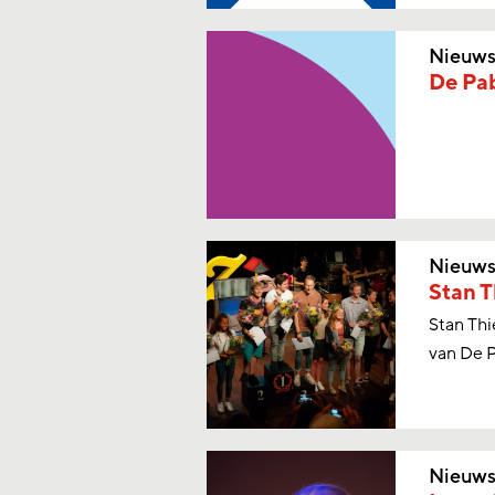
Nieuw
De Pab
Nieuw
Stan T
Stan Thi
van De 
Nieuw