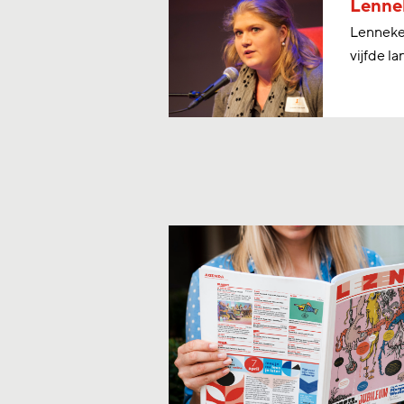
Lennek
Lenneke 
vijfde l