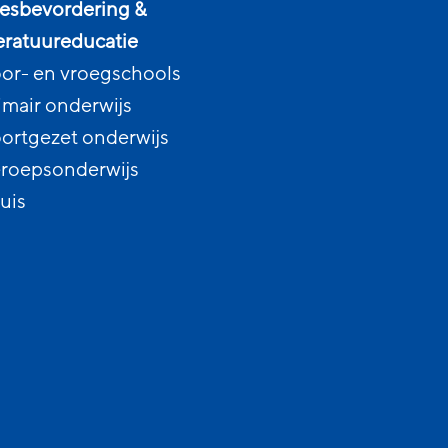
esbevordering &
teratuureducatie
or- en vroegschools
imair onderwijs
ortgezet onderwijs
roepsonderwijs
uis