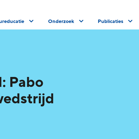
uureducatie
Onderzoek
Publicaties
: Pabo
edstrijd