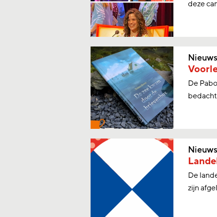
deze cam
Nieuw
Voorle
De Pabo 
bedacht
Nieuw
Landel
De lande
zijn afge