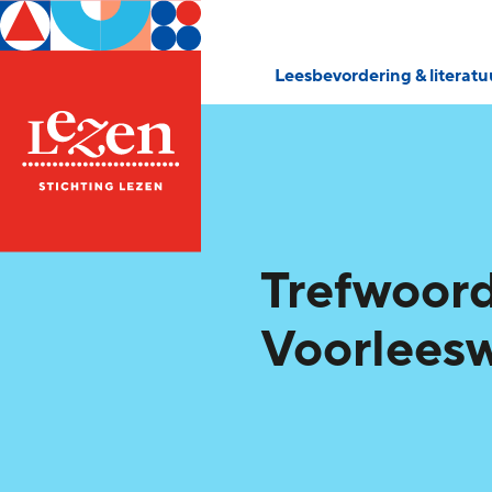
Leesbevordering & literat
Trefwoord
Voorleesw