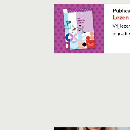
Publica
Lezen 
Vrij lez
ingrediën