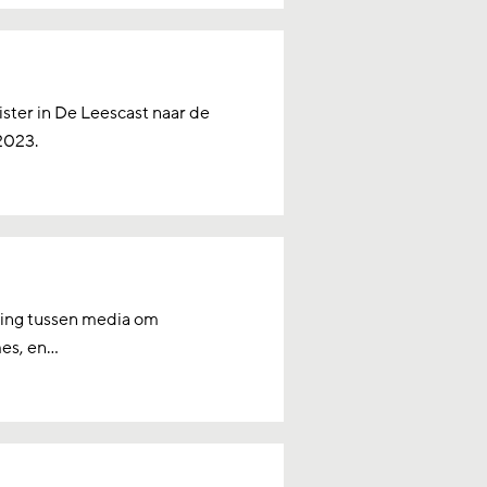
uister in De Leescast naar de
2023.
iving tussen media om
s, en...