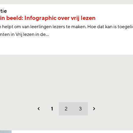
tie
in beeld: Infographic over vrij lezen
en helpt om van leerlingen lezers te maken. Hoe dat kan is toege
ten in Vrij lezen in de...
1
2
3
Vorig
Volgend