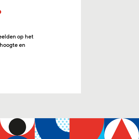
p
eelden op het
 hoogte en