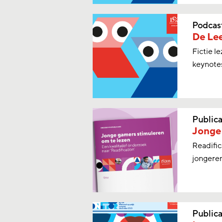
Podcas
De Lee
Fictie l
keynote
Publica
Jonge 
Readific
jongeren
Publica