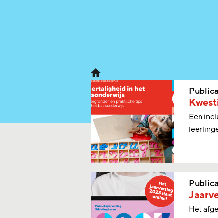
Publica
Kwesti
Een incl
leerling
Publica
Jaarve
Het afge