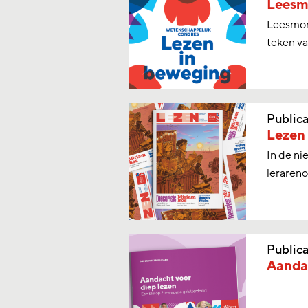
Leesmo
Leesmoni
teken va
Publica
Lezen
In de ni
lerareno
Publica
Aandac