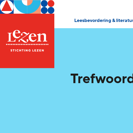
Leesbevordering & literat
Trefwoord