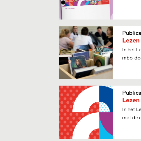
Publica
Lezen 
In het L
mbo-doce
Publica
Lezen 
In het L
met de e