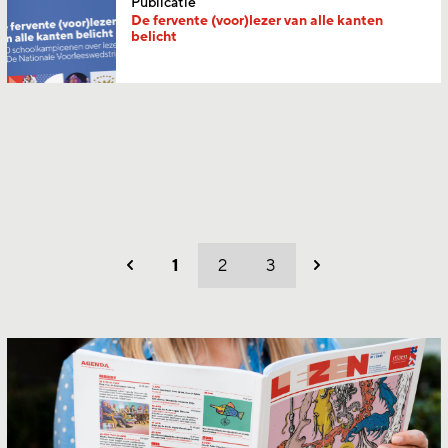
Publicatie
De fervente (voor)lezer van alle kanten
belicht
1
2
3
Vorig
Volgend