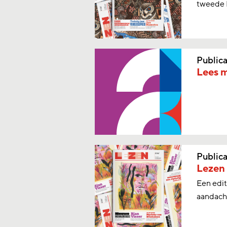
tweede L
Publica
Lees m
Publica
Lezen 
Een edit
aandach