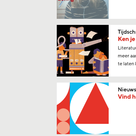
Tijdsch
Ken je
Literat
meer aan
te laten
Nieuw
Vind he