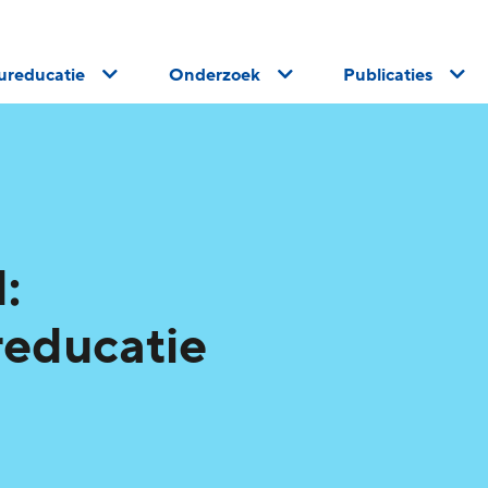
uureducatie
Onderzoek
Publicaties
:
reducatie