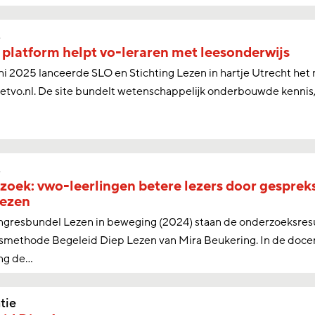
s
platform helpt vo-leraren met leesonderwijs
ni 2025 lanceerde SLO en Stichting Lezen in hartje Utrecht het
etvo.nl. De site bundelt wetenschappelijk onderbouwde kennis,
s
oek: vwo-leerlingen betere lezers door gespre
Lezen
ngresbundel Lezen in beweging (2024) staan de onderzoeksres
smethode Begeleid Diep Lezen van Mira Beukering. In de docen
g de...
tie