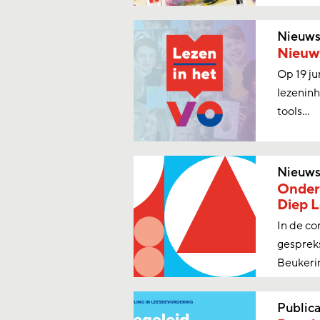
Nieuw
Nieuw 
Op 19 ju
lezeninh
tools...
Nieuw
Onderz
Diep 
In de co
gesprek
Beukerin
Publica