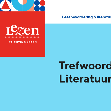
Leesbevordering & literat
Trefwoord
Literatuu