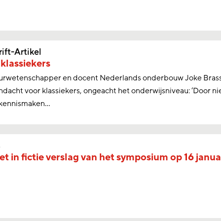
rift-Artikel
 klassiekers
uurwetenschapper en docent Nederlands onderbouw Joke Brasser
dacht voor klassiekers, ongeacht het onderwijsniveau: ‘Door nie
 kennismaken...
s
t in fictie
verslag van het symposium op 16 janu