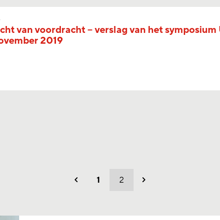
s
cht van voordracht – verslag van het symposium
november 2019
1
2
Vorig
Volgend