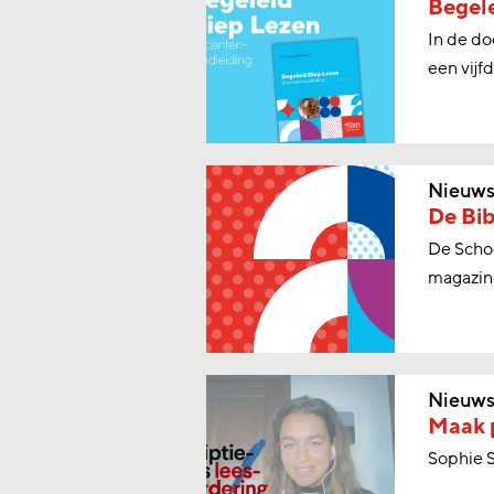
Begele
In de d
een vijf
Nieuw
De Bib
De Schoo
magazin
Nieuw
Maak p
Sophie S