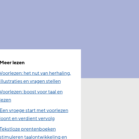
Meer lezen
Voorlezen: het nut van herhaling,
illustraties en vragen stellen
Voorlezen: boost voor taal en
lezen
Een vroege start met voorlezen
loont en verdient vervolg
Tekstloze prentenboeken
stimuleren taalontwikkeling en