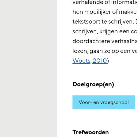
verhalende of informat
hen moeilijker of makkel
tekstsoort te schrijven. 
schrijven, krijgen een 
doordachtere verhaalhan
lezen, gaan ze op een ve
Woets, 2010
)
Doelgroep(en)
Voor- en vroegschool
Trefwoorden