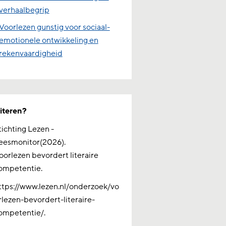
verhaalbegrip
Voorlezen gunstig voor sociaal-
emotionele ontwikkeling en
rekenvaardigheid
iteren?
tichting Lezen -
eesmonitor(2026).
oorlezen bevordert literaire
ompetentie.
ttps://www.lezen.nl/onderzoek/vo
rlezen-bevordert-literaire-
ompetentie/.