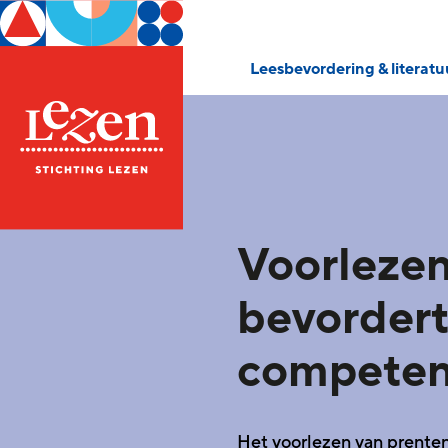
Leesbevordering & literat
Voorleze
bevordert 
competen
Het voorlezen van prente