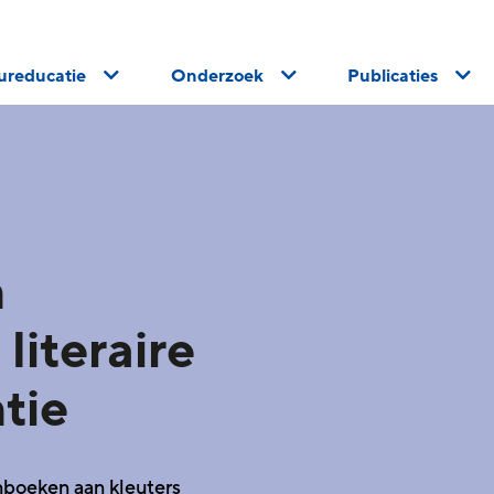
uureducatie
Onderzoek
Publicaties
n
literaire
tie
nboeken aan kleuters