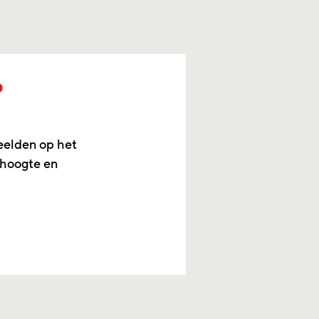
p
eelden op het
 hoogte en