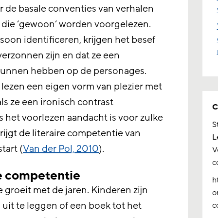
r de basale conventies van verhalen
 die ‘gewoon’ worden voorgelezen.
on identificeren, krijgen het besef
erzonnen zijn en dat ze een
kunnen hebben op de personages.
e lezen een eigen vorm van plezier met
ls ze een ironisch contrast
C
ns het voorlezen aandacht is voor zulke
S
rijgt de literaire competentie van
L
tart (
Van der Pol, 2010
).
V
c
re competentie
h
 groeit met de jaren. Kinderen zijn
o
 uit te leggen of een boek tot het
c