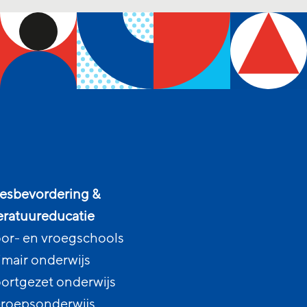
esbevordering &
teratuureducatie
or- en vroegschools
imair onderwijs
ortgezet onderwijs
roepsonderwijs