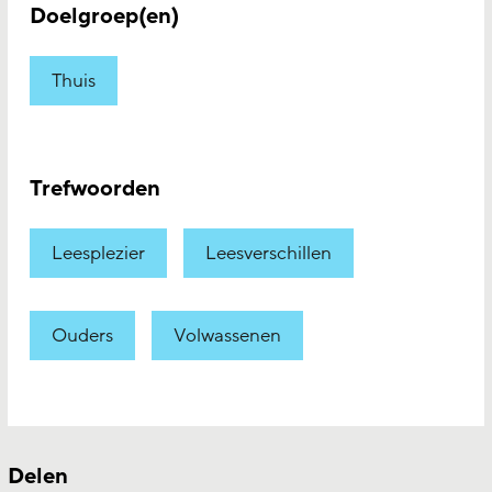
Doelgroep(en)
Thuis
Trefwoorden
Leesplezier
Leesverschillen
Ouders
Volwassenen
Delen