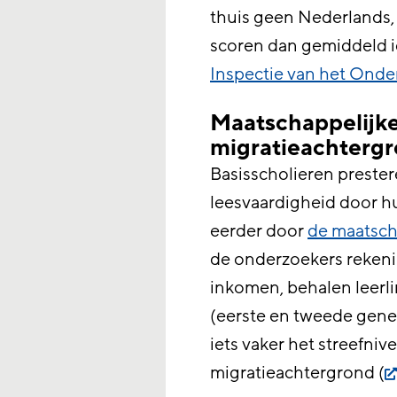
thuis geen Nederlands, 
scoren dan gemiddeld ie
Inspectie van het Onde
Maatschappelijke
migratieachterg
Basisscholieren prester
leesvaardigheid door h
eerder door
de maatscha
de onderzoekers reken
inkomen, behalen leerl
(eerste en tweede gener
iets vaker het streefni
migratieachtergrond (