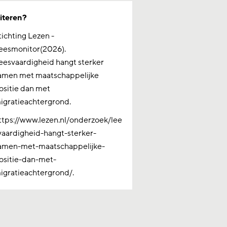
iteren?
tichting Lezen -
eesmonitor(2026).
eesvaardigheid hangt sterker
amen met maatschappelijke
ositie dan met
igratieachtergrond.
ttps://www.lezen.nl/onderzoek/lee
vaardigheid-hangt-sterker-
amen-met-maatschappelijke-
ositie-dan-met-
igratieachtergrond/.