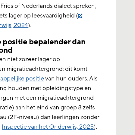
Fries of Nederlands dialect spreken,
ts lager op leesvaardigheid (
rwijs, 2024
).
 positie bepalender dan
rond
en niet zozeer lager op
un migratieachtergrond; dit komt
ppelijke positie
van hun ouders. Als
ing houden met opleidingstype en
ingen met een migratieachtergrond
atie) aan het eind van groep 8 zelfs
veau (2F-niveau) dan leerlingen zonder
Inspectie van het Onderwijs, 2025
).