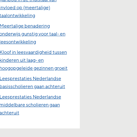
invloed op (meertalige)
taalontwikkeling
Meertalige benadering
onderwijs gunstig voor taal- en
leesontwikkeling
Kloof in leesvaardigheid tussen
kinderen uit laag- en
hoogopgeleide gezinnen groeit
Leesprestaties Nederlandse
basisscholieren gaan achteruit
Leesprestaties Nederlandse
middelbare scholieren gaan
achteruit