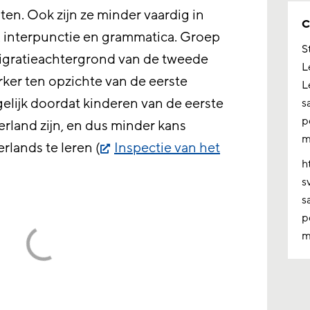
sten. Ook zijn ze minder vaardig in
C
g, interpunctie en grammatica. Groep
S
igratieachtergrond van de tweede
L
rker ten opzichte van de eerste
L
elijk doordat kinderen van de eerste
s
p
erland zijn, en dus minder kans
m
lands te leren (
Inspectie van het
h
s
s
p
m