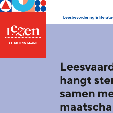
Leesbevordering & literat
Leesvaar
hangt ste
samen me
maatscha