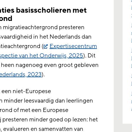
ties basisscholieren met
rond
n migratieachtergrond presteren
svaardigheid in het Nederlands dan
atieachtergrond (
Expertisecentrum
spectie van het Onderwijs, 2025
). Dit
ren heen nagenoeg even groot gebleven
ederlands, 2023
).
t een niet-Europese
n minder leesvaardig dan leerlingen
grond of met een Europese
j presteren minder goed op lezen: het
n, evalueren en samenvatten van