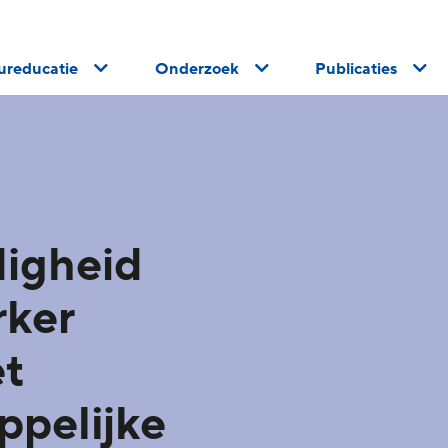
uureducatie
Onderzoek
Publicaties
digheid
rker
t
ppelijke