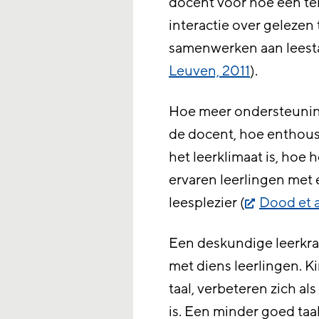
docent voor hoe een tek
interactie over gelezen 
samenwerken aan leest
Leuven, 2011
).
Hoe meer ondersteuning 
de docent, hoe enthousi
het leerklimaat is, hoe
ervaren leerlingen met
leesplezier (
Dood et a
Een deskundige leerkrac
met diens leerlingen. K
taal, verbeteren zich al
is. Een minder goed taal