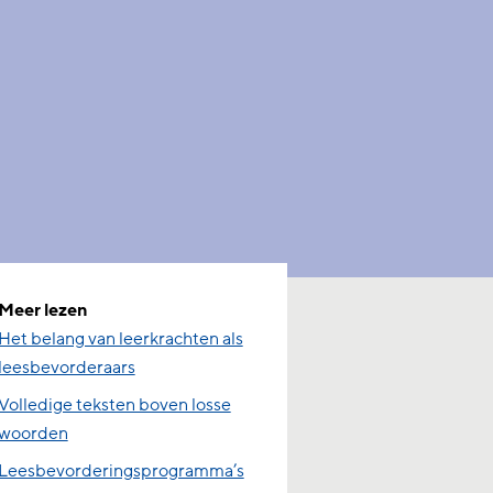
Meer lezen
Het belang van leerkrachten als
leesbevorderaars
Volledige teksten boven losse
woorden
Leesbevorderingsprogramma’s