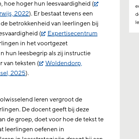
n, hoe hoger hun leesvaardigheid (
e
rwijs, 2022
). Er bestaat tevens een
d
l
 de betrokkenheid van leerlingen bij
esvaardigheid (
Expertisecentrum
erlingen in het voortgezet
n hun leesbegrip als zij instructie
r van teksten (
Woldendorp,
sel, 2025
).
rolwisselend leren vergroot de
rlingen. De docent geeft bij deze
an de groep, doet voor hoe de tekst te
at leerlingen oefenen in