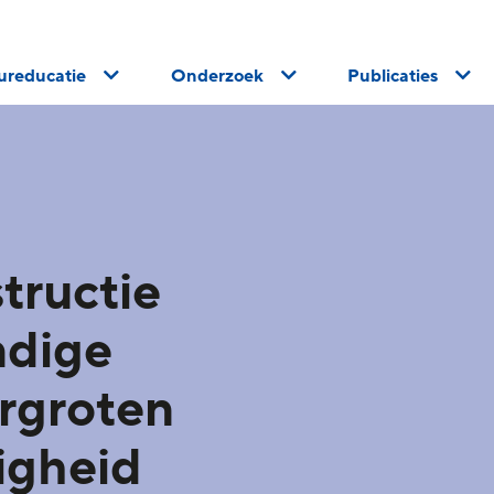
uureducatie
Onderzoek
Publicaties
tructie
ndige
rgroten
igheid