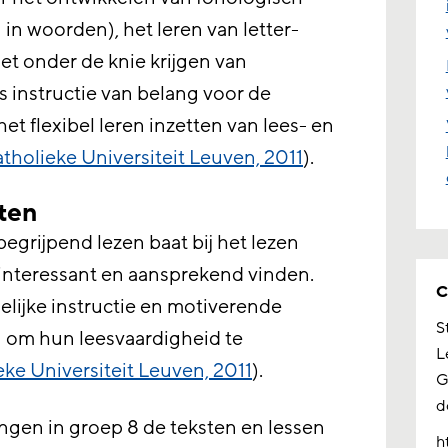
 in woorden), het leren van letter-
t onder de knie krijgen van
s instructie van belang voor de
t flexibel leren inzetten van lees- en
tholieke Universiteit Leuven, 2011
).
ten
grijpend lezen baat bij het lezen
interessant en aansprekend vinden.
C
lijke instructie en motiverende
S
n om hun leesvaardigheid te
L
eke Universiteit Leuven, 2011
).
G
d
ingen in groep 8 de teksten en lessen
h