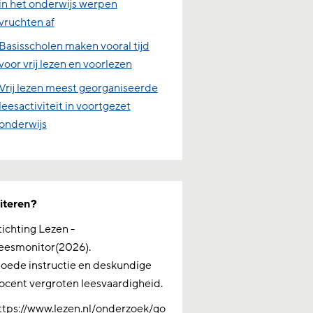
in het onderwijs werpen
vruchten af
Basisscholen maken vooral tijd
voor vrij lezen en voorlezen
Vrij lezen meest georganiseerde
leesactiviteit in voortgezet
onderwijs
iteren?
tichting Lezen -
eesmonitor(2026).
oede instructie en deskundige
ocent vergroten leesvaardigheid.
ttps://www.lezen.nl/onderzoek/go