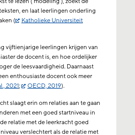
st te lezen (‘modeling’), zoekt de
teksten, en laat leerlingen onderling
aken (
Katholieke Universiteit
vijftienjarige leerlingen krijgen van
aster de docent is, en hoe ordelijker
 hoger de leesvaardigheid. Daarnaast
 een enthousiaste docent ook meer
l., 2021
;
OECD, 2019
).
ht slaagt erin om relaties aan te gaan
inderen met een goed startniveau in
s de relatie met de leerkracht goed
niveau verslechtert als de relatie met