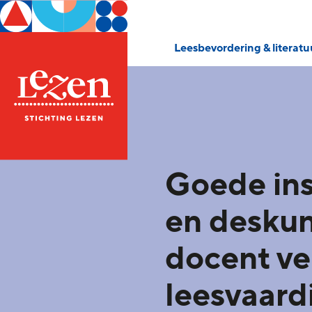
Leesbevordering & literat
Goede ins
en desku
docent ve
leesvaard