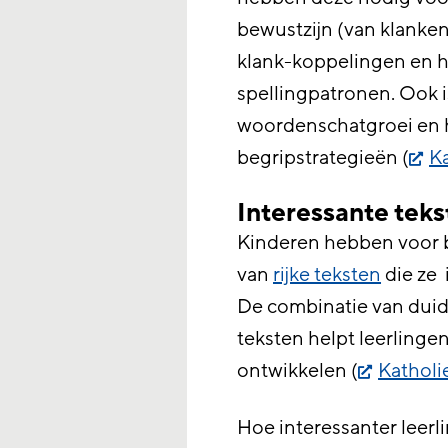
bewustzijn (van klanken
klank-koppelingen en he
spellingpatronen. Ook i
woordenschatgroei en he
begripstrategieën (
Ka
Interessante teks
Kinderen hebben voor be
van
rijke teksten
die ze 
De combinatie van duide
teksten helpt leerlinge
ontwikkelen (
Katholi
Hoe interessanter leerl