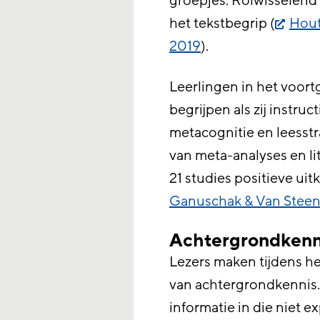
groepjes. Rolwisselend l
het tekstbegrip (
Hout
2019
).
Leerlingen in het voort
begrijpen als zij instruct
metacognitie en leesstr
van meta-analyses en l
21 studies positieve uit
Ganuschak & Van Steen
Achtergrondkenni
Lezers maken tijdens he
van achtergrondkennis.
informatie in die niet ex