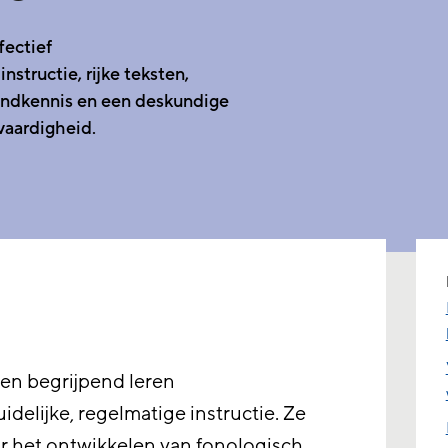
fectief
i
nstructie,
rijke
teksten
,
ondkennis
en een deskundige
vaardigheid.
 en begrijpend leren
idelijke, regelmatige instructie. Ze
 het ontwikkelen van fonologisch