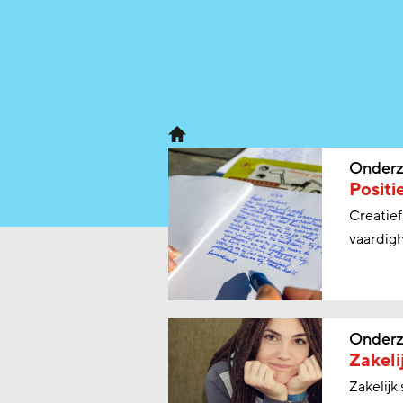
Onderz
Positi
Creatief
vaardigh
Onderz
Zakeli
Zakelijk