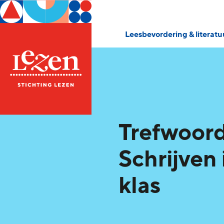
Leesbevordering & literat
Trefwoord
Schrijven 
klas