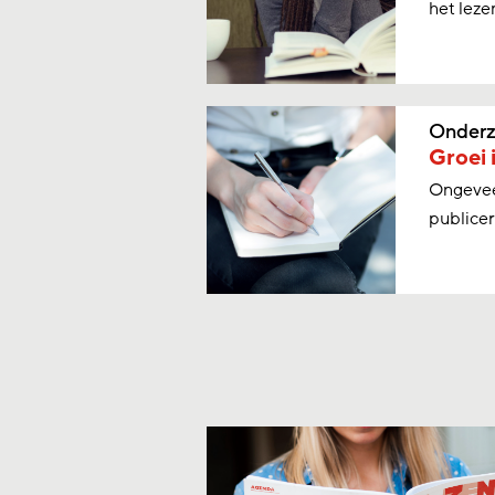
het leze
Onderz
Groei 
Ongeveer
publicer