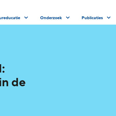
uureducatie
Onderzoek
Publicaties
:
in de