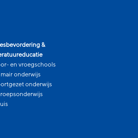
esbevordering &
teratuureducatie
or- en vroegschools
imair onderwijs
ortgezet onderwijs
roepsonderwijs
uis