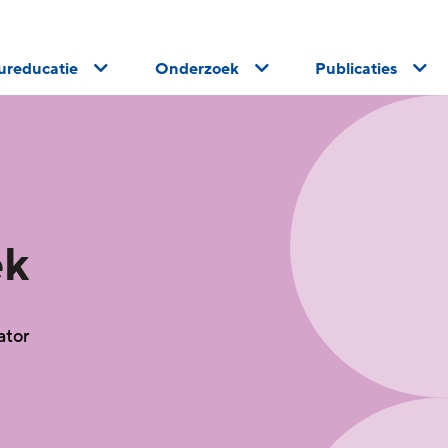
uureducatie
Onderzoek
Publicaties
ek
ator