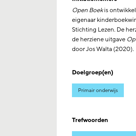
Open Boek
is ontwikke
eigenaar kinderboekwi
Stichting Lezen. De her
de herziene uitgave
Op
door Jos Walta (2020).
Doelgroep(en)
Primair onderwijs
Trefwoorden