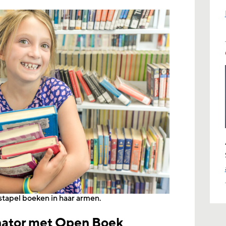
stapel boeken in haar armen.
nator met Open Boek