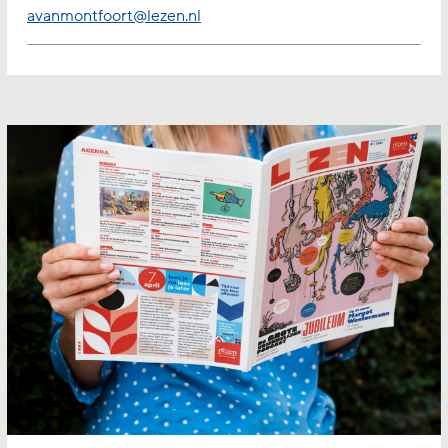
avanmontfoort@lezen.nl