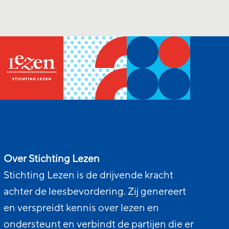
Over Stichting Lezen
Stichting Lezen is de drijvende kracht
achter de leesbevordering. Zij genereert
en verspreidt kennis over lezen en
ondersteunt en verbindt de partijen die er