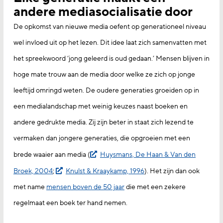
andere mediasocialisatie door
De opkomst van nieuwe media oefent op generationeel niveau
wel invloed uit op het lezen. Dit idee laat zich samenvatten met
het spreekwoord ‘jong geleerd is oud gedaan.’ Mensen blijven in
hoge mate trouw aan de media door welke ze zich op jonge
leeftijd omringd weten. De oudere generaties groeiden op in
een medialandschap met weinig keuzes naast boeken en
andere gedrukte media. Zij zijn beter in staat zich lezend te
vermaken dan jongere generaties, die opgroeien met een
brede waaier aan media (
Huysmans, De Haan & Van den
Broek, 2004
;
Knulst & Kraaykamp, 1996
). Het zijn dan ook
met name
mensen boven de 50 jaar
die met een zekere
regelmaat een boek ter hand nemen.