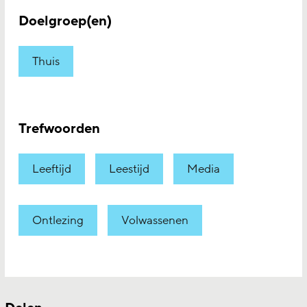
Doelgroep(en)
Thuis
Trefwoorden
Leeftijd
Leestijd
Media
Ontlezing
Volwassenen