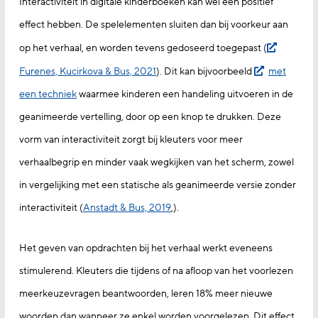
Interactiviteit in digitale kinderboeken kán wel een positief
effect hebben. De spelelementen sluiten dan bij voorkeur aan
op het verhaal, en worden tevens gedoseerd toegepast (
Furenes, Kucirkova & Bus, 2021
). Dit kan bijvoorbeeld
met
een techniek
waarmee kinderen een handeling uitvoeren in de
geanimeerde vertelling, door op een knop te drukken. Deze
vorm van interactiviteit zorgt bij kleuters voor meer
verhaalbegrip en minder vaak wegkijken van het scherm, zowel
in vergelijking met een statische als geanimeerde versie zonder
interactiviteit (
Anstadt & Bus, 2019
,).
Het geven van opdrachten bij het verhaal werkt eveneens
stimulerend. Kleuters die tijdens of na afloop van het voorlezen
meerkeuzevragen beantwoorden, leren 18% meer nieuwe
woorden dan wanneer ze enkel worden voorgelezen. Dit effect