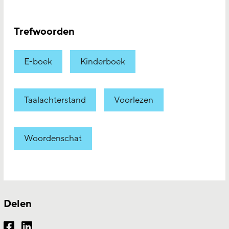
Trefwoorden
E-boek
Kinderboek
Taalachterstand
Voorlezen
Woordenschat
Delen