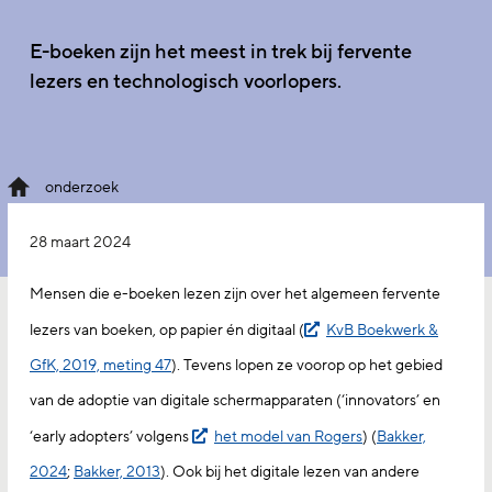
E-boeken zijn het meest in trek bij fervente
lezers en technologisch voorlopers.
onderzoek
28 maart 2024
Mensen die e-boeken lezen zijn over het algemeen fervente
lezers van boeken, op papier én digitaal (
KvB Boekwerk &
GfK, 2019, meting 47
). Tevens lopen ze voorop op het gebied
van de adoptie van digitale schermapparaten (‘innovators’ en
‘early adopters’ volgens
het model van Rogers
) (
Bakker,
2024
;
Bakker, 2013
). Ook bij het digitale lezen van andere