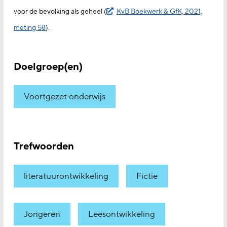
voor de bevolking als geheel (
KvB Boekwerk & GfK, 2021,
meting 58
).
Doelgroep(en)
Voortgezet onderwijs
Trefwoorden
literatuurontwikkeling
Fictie
Jongeren
Leesontwikkeling