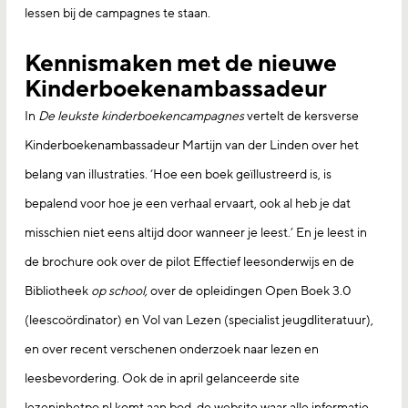
lessen bij de campagnes te staan.
Kennismaken met de nieuwe
Kinderboekenambassadeur
In
De leukste kinderboekencampagnes
vertelt de kersverse
Kinderboekenambassadeur Martijn van der Linden over het
belang van illustraties. ‘Hoe een boek geïllustreerd is, is
bepalend voor hoe je een verhaal ervaart, ook al heb je dat
misschien niet eens altijd door wanneer je leest.’ En je leest in
de brochure ook over de pilot Effectief leesonderwijs en de
Bibliotheek
op school,
over de opleidingen Open Boek 3.0
(leescoördinator) en Vol van Lezen (specialist jeugdliteratuur),
en over recent verschenen onderzoek naar lezen en
leesbevordering. Ook de in april gelanceerde site
lezeninhetpo.nl komt aan bod, de website waar alle informatie