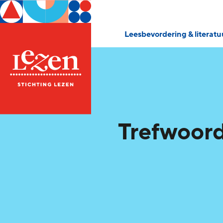
Leesbevordering & literat
Trefwoor