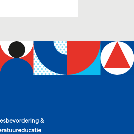
esbevordering &
teratuureducatie