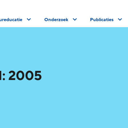
uureducatie
Onderzoek
Publicaties
d: 2005