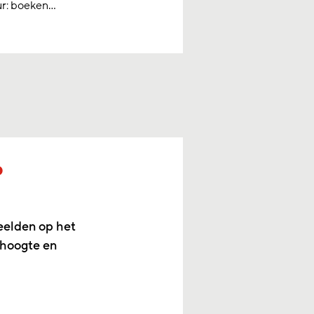
: boeken...
p
eelden op het
 hoogte en