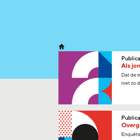
Publica
Als jo
Dat de e
niet zo d
Publica
Overg
Enquête 