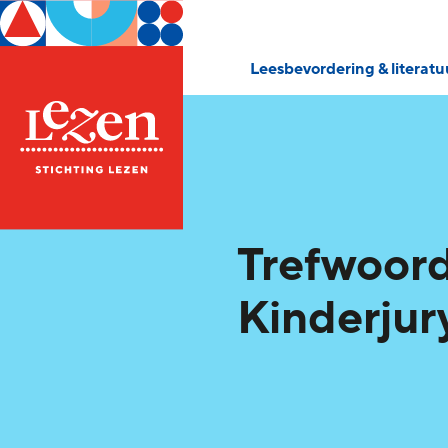
Leesbevordering & literat
Trefwoord
Kinderjur