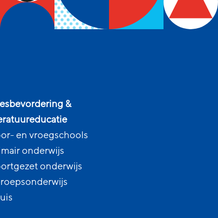
esbevordering &
teratuureducatie
or- en vroegschools
imair onderwijs
ortgezet onderwijs
roepsonderwijs
uis