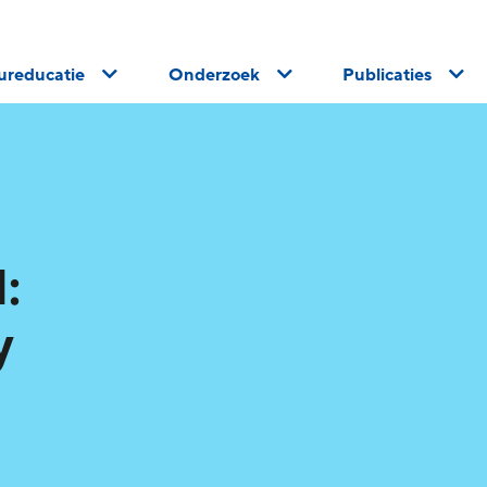
uureducatie
Onderzoek
Publicaties
:
y