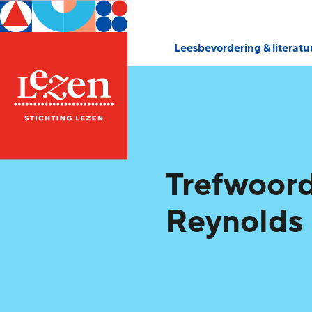
Leesbevordering & literat
Trefwoord
Reynolds