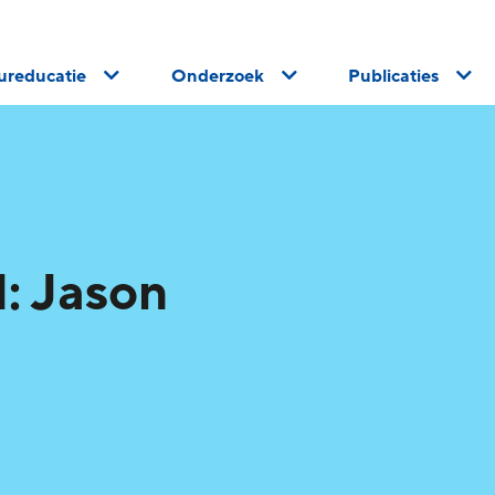
uureducatie
Onderzoek
Publicaties
: Jason