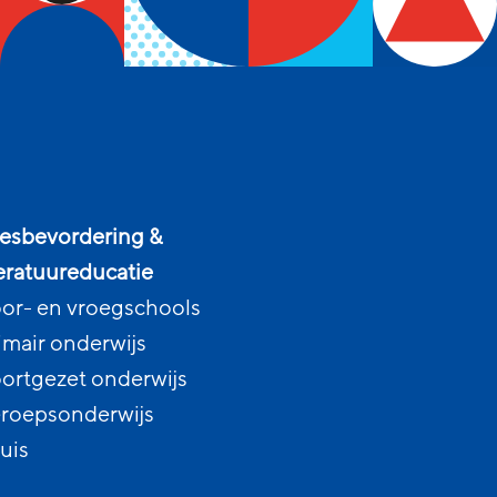
esbevordering &
teratuureducatie
or- en vroegschools
imair onderwijs
ortgezet onderwijs
roepsonderwijs
uis