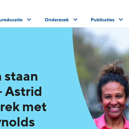
uureducatie
Onderzoek
Publicaties
 staan
 Astrid
prek met
ynolds