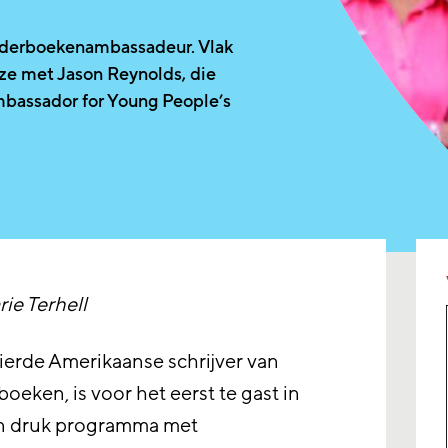
inderboekenambassadeur. Vlak
k ze met Jason Reynolds, die
mbassador for Young People’s
ie Terhell
ierde Amerikaanse schrijver van
oeken, is voor het eerst te gast in
en druk programma met