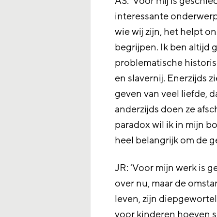
AS: ‘Voor mij is geschi
interessante onderwerp 
wie wij zijn, het helpt
begrijpen. Ik ben altij
problematische histori
en slavernij. Enerzijds z
geven van veel liefde, d
anderzijds doen ze afsc
paradox wil ik in mijn b
heel belangrijk om de g
JR: ‘Voor mijn werk is g
over nu, maar de omst
leven, zijn diepgewortel
voor kinderen hoeven sc