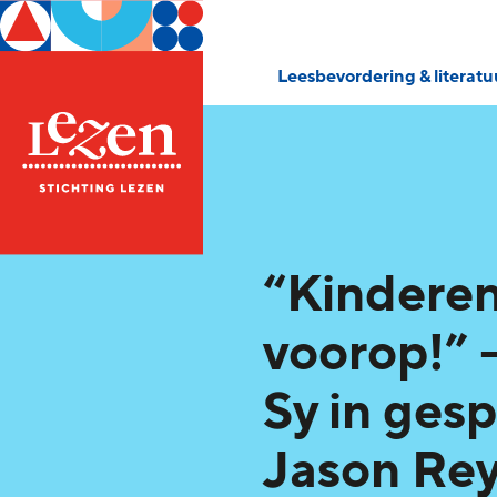
Leesbevordering & literat
“Kinderen
voorop!” –
Sy in ges
Jason Re