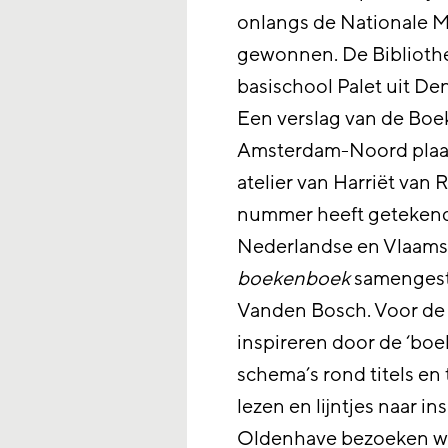
onlangs de Nationale M
gewonnen. De Bibliot
basischool Palet uit De
Een verslag van de Boe
Amsterdam-Noord plaats
atelier van Harriët van 
nummer heeft getekend.
Nederlandse en Vlaamse
boekenboek
samengest
Vanden Bosch. Voor de o
inspireren door de ‘boe
schema’s rond titels en
lezen en lijntjes naar i
Oldenhave bezoeken we 