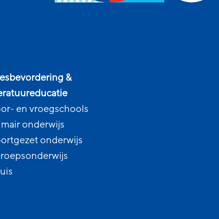
esbevordering &
teratuureducatie
or- en vroegschools
imair onderwijs
ortgezet onderwijs
roepsonderwijs
uis