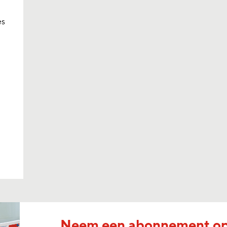
es
Neem een abonnement o