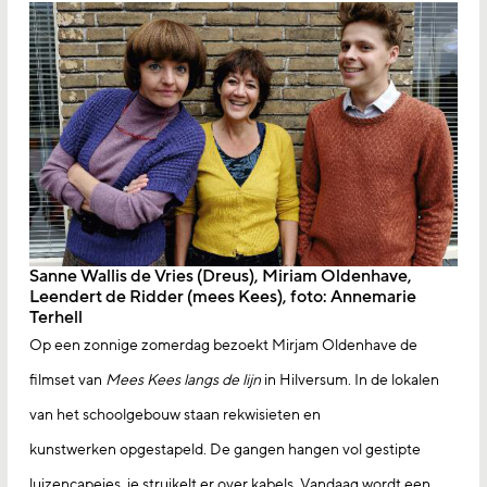
Sanne Wallis de Vries (Dreus), Miriam Oldenhave,
Leendert de Ridder (mees Kees), foto: Annemarie
Terhell
Op een zonnige zomerdag bezoekt Mirjam Oldenhave de
filmset van
Mees Kees langs de lijn
in Hilversum. In de lokalen
van het schoolgebouw staan rekwisieten en
kunstwerken opgestapeld. De gangen hangen vol gestipte
luizencapejes, je struikelt er over kabels. Vandaag wordt een