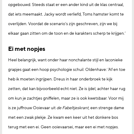
opgebouwd. Steeds staat er een ander kind uit de klas centraal,
dat iets meemaakt. Jacky wordt verliefd, Toms hamster komt te
overlijden. Voordat de scenario’s zijn geschreven, zijn we bij
elkaar gaan zitten om de toon en de karakters scherp te krijgen.’
Ei met nopjes
Heel belangrijk, want onder haar nonchalante stijl en laconieke
grapjes gaat een hoop psychologie schuil. Oldenhave: ‘Af en toe
heb ik moeten ingrijpen. Dreus in haar onderbroek te kijk
zetten, dat kan bijvoorbeeld echt niet. Ze is ijdel, achter haar rug
om kun je zachtjes gniffelen, maar ze is ook kwetsbaar. Voor mij
is ze juffrouw Ooievaar uit
de Fabeltjeskrant
, een strenge dame
met een zwak plekje. Ze kwam een keer uit het donkere bos
terug met een ei. Geen ooievaarsei, maar een ei met nopjes.