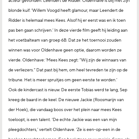
acteur gevonden: Leendert de Ridder. Oldenhave is blij met zijn
blonde kuif: ‘Willem Voogd heeft glamour, maar Leendert de
Ridder is helemaal mees Kees. Alsof hij er eerst was en ik toen
pas ben gaan schrijven.’ In deze vierde film geeft hij leiding aan
het voetbalteam van groep 6B. Dat ze het toernooi zouden
winnen was voor Oldenhave geen optie, daarom worden ze
vierde. Oldenhave: ‘Mees Kees zegt: “Wij zijn de winnaars van
de verliezers.” Dat past bij hem, om heel tevreden te zijn op de
tribune. Het is meer spruitjes om geen eerste te worden.’
Ook de kindercast is nieuw. De eerste Tobias werd te lang, Sep
kreeg de baard in de keel. De nieuwe Jackie (Roosmarijn van
der Hoek), die vandaag boos over het plein naar mees Kees
toeloopt, is een talent. ‘De echte Jackie was een van mijn
pleegdochters,’ vertelt Oldenhave. ‘Ze is een-op-een in de