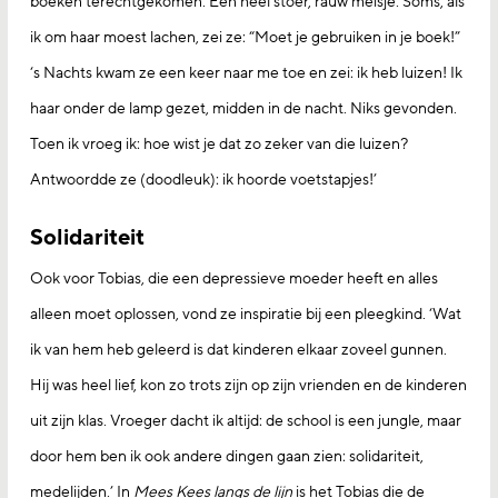
boeken terechtgekomen. Een heel stoer, rauw meisje. Soms, als
ik om haar moest lachen, zei ze: “Moet je gebruiken in je boek!”
‘s Nachts kwam ze een keer naar me toe en zei: ik heb luizen! Ik
haar onder de lamp gezet, midden in de nacht. Niks gevonden.
Toen ik vroeg ik: hoe wist je dat zo zeker van die luizen?
Antwoordde ze (doodleuk): ik hoorde voetstapjes!’
Solidariteit
Ook voor Tobias, die een depressieve moeder heeft en alles
alleen moet oplossen, vond ze inspiratie bij een pleegkind. ‘Wat
ik van hem heb geleerd is dat kinderen elkaar zoveel gunnen.
Hij was heel lief, kon zo trots zijn op zijn vrienden en de kinderen
uit zijn klas. Vroeger dacht ik altijd: de school is een jungle, maar
door hem ben ik ook andere dingen gaan zien: solidariteit,
medelijden.’ In
Mees Kees langs de lijn
is het Tobias die de