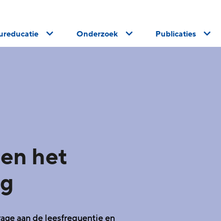
uureducatie
Onderzoek
Publicaties
en het
ag
rage aan de leesfrequentie en