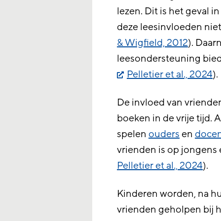
lezen. Dit is het geval i
deze leesinvloeden nie
& Wigfield, 2012
). Daar
leesondersteuning bied
Pelletier et al., 2024
).
De invloed van vrienden
boeken in de vrije tijd.
spelen
ouders
en
doce
vrienden is op jongens 
Pelletier et al., 2024
).
Kinderen worden, na hu
vrienden geholpen bij h