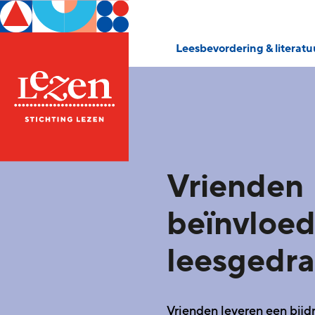
Leesbevordering & literat
Vrienden
beïnvloed
leesgedr
Vrienden
leveren een bijd