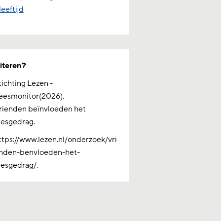
leeftijd
iteren?
tichting Lezen -
eesmonitor(2026).
rienden beïnvloeden het
eesgedrag.
ttps://www.lezen.nl/onderzoek/vri
nden-benvloeden-het-
eesgedrag/.