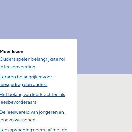
Meer lezen
Ouders spelen belangrijkste rol
in leesopvoeding
Leraren belangrijker voor
leesgedrag dan ouders
Het belang van leerkrachten als
leesbevorderaars
De leeswereld van jongeren en
jongvolwassenen
Leesopvoeding neemt af met de