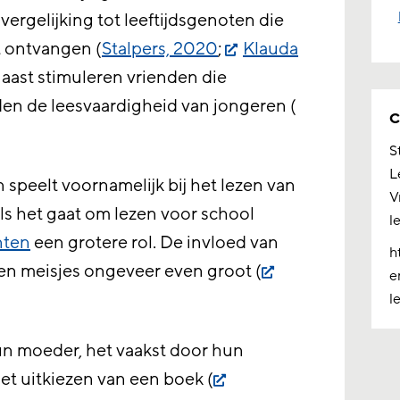
n vergelijking tot leeftijdsgenoten die
t ontvangen (
Stalpers, 2020
;
Klauda
naast stimuleren vrienden die
en de leesvaardigheid van jongeren (
C
S
L
 speelt voornamelijk bij het lezen van
V
 Als het gaat om lezen voor school
l
nten
een grotere rol. De invloed van
h
en meisjes ongeveer even groot (
e
l
n moeder, het vaakst door hun
et uitkiezen van een boek (