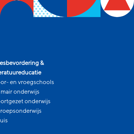
esbevordering &
teratuureducatie
or- en vroegschools
imair onderwijs
ortgezet onderwijs
roepsonderwijs
uis