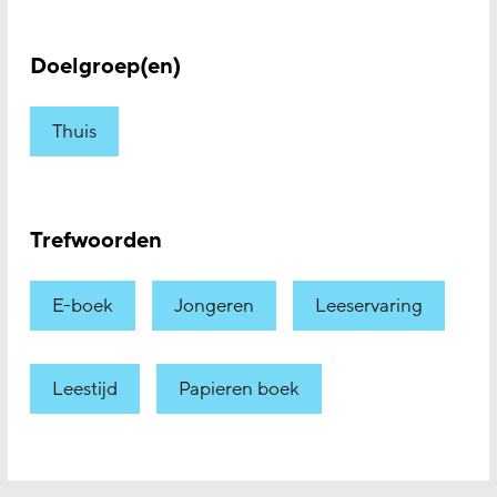
Doelgroep(en)
Thuis
Trefwoorden
E-boek
Jongeren
Leeservaring
Leestijd
Papieren boek