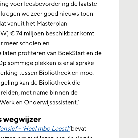
ing voor leesbevordering de laatste
 kregen we zeer goed nieuws toen
t vanuit het Masterplan
W) € 74 miljoen beschikbaar komt
r meer scholen en
 laten profiteren van BoekStart en de
 Op sommige plekken is er al sprake
erking tussen Bibliotheek en mbo,
geling kan de Bibliotheek die
breiden, met name binnen de
Werk en Onderwijsassistent.’
s wegwijzer
nsief – ‘Heel mbo Leest!’
bevat