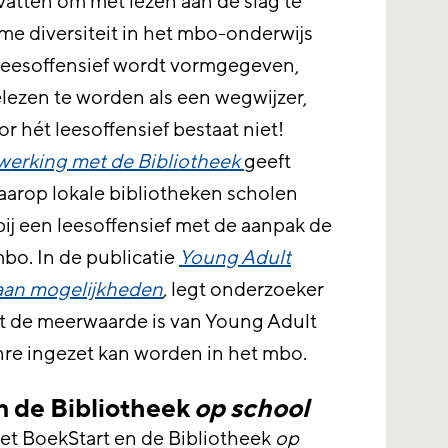
vatten om met lezen aan de slag te
e diversiteit in het mbo-onderwijs
 leesoffensief wordt vormgegeven,
lezen te worden als een wegwijzer,
r hét leesoffensief bestaat niet!
erking met de Bibliotheek
geeft
aarop lokale bibliotheken scholen
j een leesoffensief met de aanpak de
bo. In de publicatie
Young Adult
 aan mogelijkheden
,
legt onderzoeker
t de meerwaarde is van Young Adult
enre ingezet kan worden in het mbo.
n de Bibliotheek
op school
et BoekStart en de Bibliotheek
op