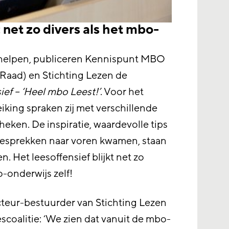
 net zo divers als het mbo-
helpen, publiceren Kennispunt MBO
aad) en Stichting Lezen de
ef – ‘Heel mbo Leest!’
. Voor het
iking spraken zij met verschillende
eken. De inspiratie, waardevolle tips
 gesprekken naar voren kwamen, staan
n. Het leesoffensief blijkt net zo
o-onderwijs zelf!
cteur-bestuurder van Stichting Lezen
scoalitie: ‘We zien dat vanuit de mbo-