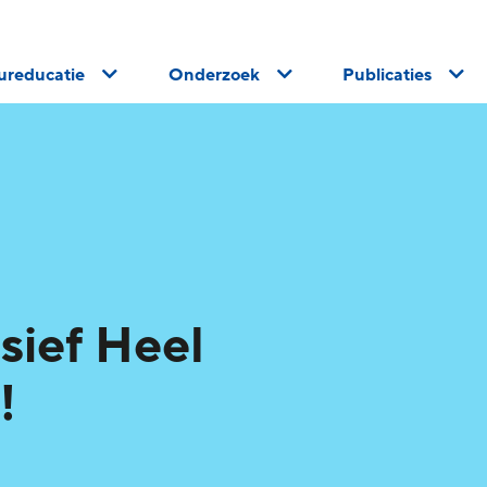
uureducatie
Onderzoek
Publicaties
sief Heel
!