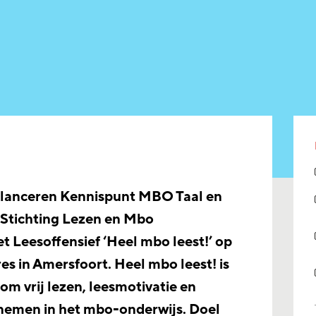
lanceren Kennispunt MBO Taal en
Stichting Lezen en Mbo
t Leesoffensief ‘Heel mbo leest!’ op
es in Amersfoort. Heel mbo leest! is
f om vrij lezen, leesmotivatie en
 nemen in het mbo-onderwijs. Doel