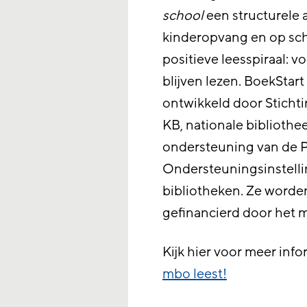
school
een structurele 
kinderopvang en op sch
positieve leesspiraal: v
blijven lezen. BoekStar
ontwikkeld door Sticht
KB, nationale biblioth
ondersteuning van de P
Ondersteuningsinstellin
bibliotheken. Ze word
gefinancierd door het 
Kijk hier voor meer inf
mbo leest!