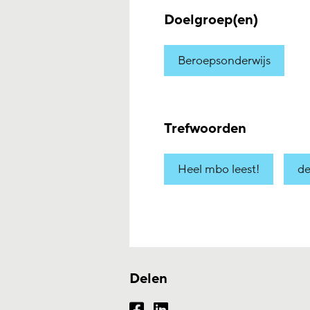
Doelgroep(en)
Beroepsonderwijs
Trefwoorden
Heel mbo leest!
de
Delen