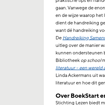
praktische tips en hand
gaan. Vanwege de enorm
en de wijze waarop het
dient de handreiking ge
want dé handreiking voo
De
Handreiking Samenw
uitleg over de manier w
kunnen ondersteunen bi
Bibliotheek
op school
m
literatuur – een wereld
Linda Ackermans uit wa
literatuur en hoe dit g
Over BoekStart e
Stichting Lezen biedt m