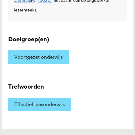
literatuur
(2022)
met daarin ook de uitgewerkte
lessenreeks
.
Doelgroep(en)
Voortgezet onderwijs
Trefwoorden
Effectief leesonderwijs