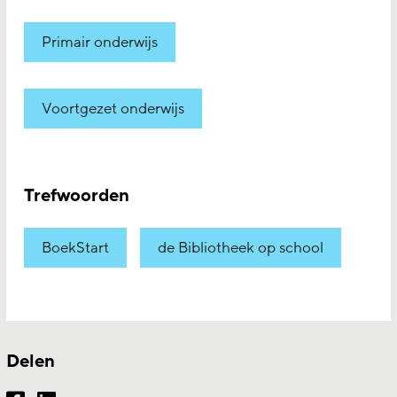
Primair onderwijs
Voortgezet onderwijs
Trefwoorden
BoekStart
de Bibliotheek op school
Delen