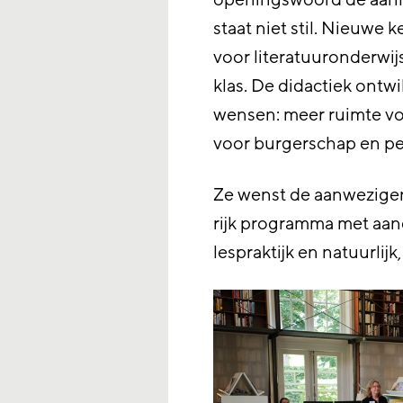
openingswoord de aanle
staat niet stil. Nieuw
voor literatuuronderwijs
klas. De didactiek ontw
wensen: meer ruimte voor
voor burgerschap en p
Ze wenst de aanwezigen
rijk programma met aan
lespraktijk en natuurlijk,