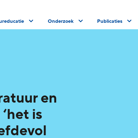
uureducatie
Onderzoek
Publicaties
g
ratuur en
 ‘het is
iefdevol