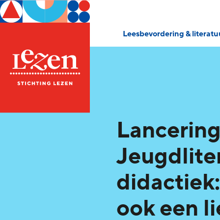
Leesbevordering & literat
Lancerin
Jeugdlite
didactiek:
ook een l