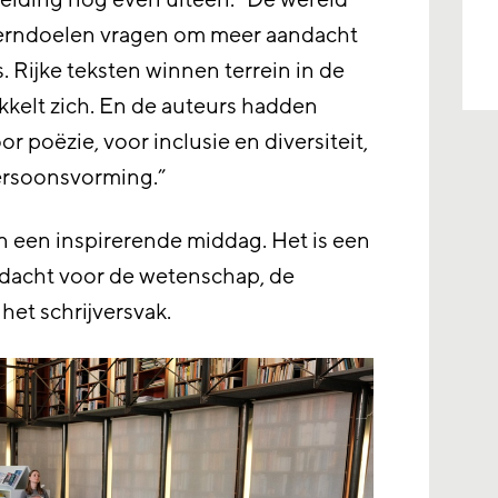
iding nog even uiteen: “De wereld
e kerndoelen vragen om meer aandacht
. Rijke teksten winnen terrein in de
ikkelt zich. En de auteurs hadden
 poëzie, voor inclusie en diversiteit,
ersoonsvorming.”
 een inspirerende middag. Het is een
dacht voor de wetenschap, de
 het schrijversvak.