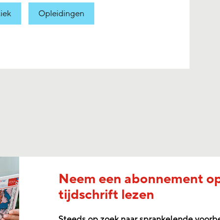
tiek
Opleidingen
Neem een abonnement o
tijdschrift lezen
Steeds op zoek naar sprankelende voorb