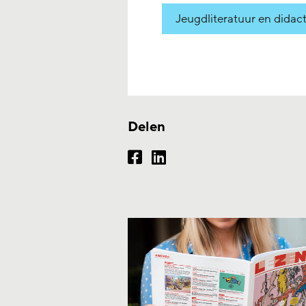
Jeugdliteratuur en didac
Delen